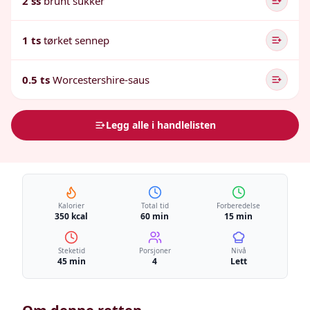
2 ss
brunt sukker
1 ts
tørket sennep
0.5 ts
Worcestershire-saus
Legg alle i handlelisten
Kalorier
Total tid
Forberedelse
350 kcal
60 min
15 min
Steketid
Porsjoner
Nivå
45 min
4
Lett