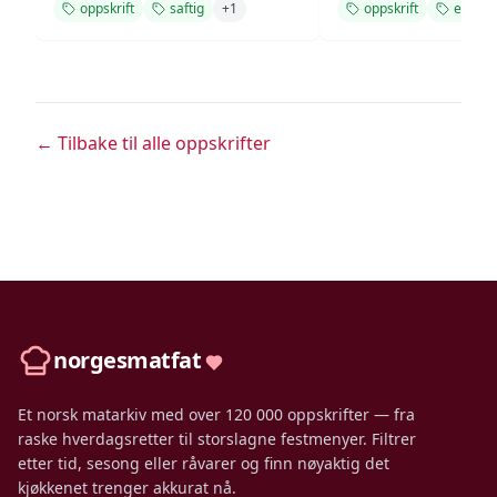
oppskrift
saftig
+
1
oppskrift
enkel
← Tilbake til alle oppskrifter
norgesmatfat
Et norsk matarkiv med over 120 000 oppskrifter — fra
raske hverdagsretter til storslagne festmenyer. Filtrer
etter tid, sesong eller råvarer og finn nøyaktig det
kjøkkenet trenger akkurat nå.