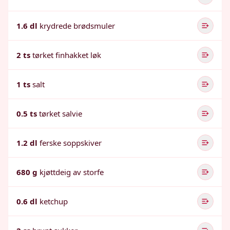
1.6 dl
krydrede brødsmuler
2 ts
tørket finhakket løk
1 ts
salt
0.5 ts
tørket salvie
1.2 dl
ferske soppskiver
680 g
kjøttdeig av storfe
0.6 dl
ketchup