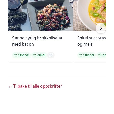
Søt og syrlig brokkolisalat
Enkel succotash m
med bacon
og mais
tilbehør
enkel
+
1
tilbehør
enkel
← Tilbake til alle oppskrifter