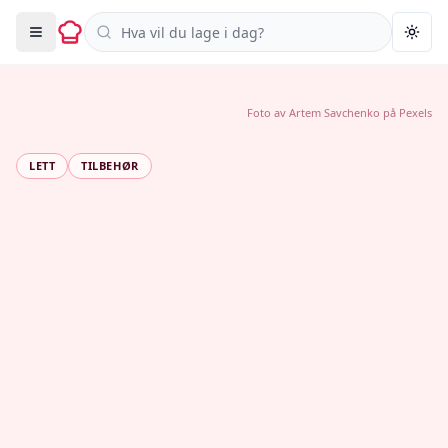
Søk i oppskrifter
Togg
Foto av
Artem Savchenko
på
Pexels
LETT
TILBEHØR