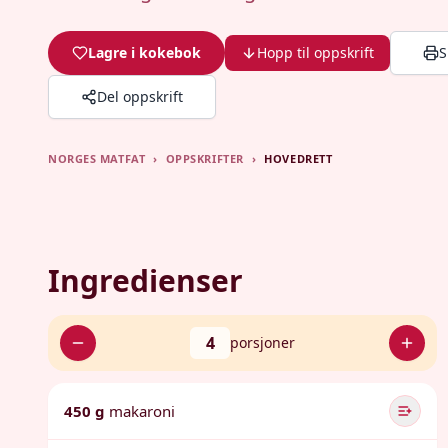
Lagre i kokebok
Hopp til oppskrift
S
Del oppskrift
NORGES MATFAT
›
OPPSKRIFTER
›
HOVEDRETT
Ingredienser
4
porsjoner
450 g
makaroni