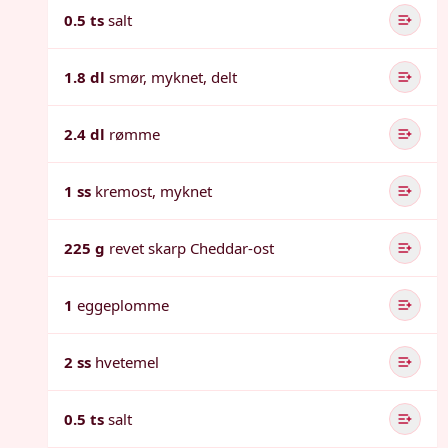
0.5 ts
salt
1.8 dl
smør, myknet, delt
2.4 dl
rømme
1 ss
kremost, myknet
225 g
revet skarp Cheddar-ost
1
eggeplomme
2 ss
hvetemel
0.5 ts
salt