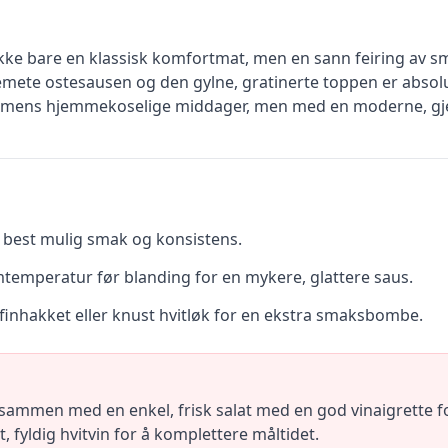
ke bare en klassisk komfortmat, men en sann feiring av sm
mete ostesausen og den gylne, gratinerte toppen er absol
dommens hjemmekoselige middager, men med en moderne, gj
r best mulig smak og konsistens.
emperatur før blanding for en mykere, glattere saus.
t finhakket eller knust hvitløk for en ekstra smaksbombe.
ammen med en enkel, frisk salat med en god vinaigrette f
 fyldig hvitvin for å komplettere måltidet.