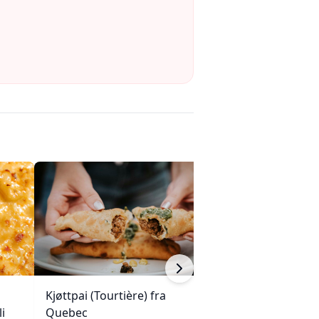
Kjøttpai (Tourtière) fra
Enchiladas med 
i
Quebec
ovnsbakte grøn