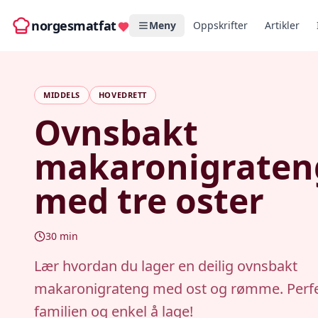
norgesmatfat
Meny
Oppskrifter
Artikler
MIDDELS
HOVEDRETT
Ovnsbakt
makaronigraten
med tre oster
30
min
Lær hvordan du lager en deilig ovnsbakt
makaronigrateng med ost og rømme. Perfek
familien og enkel å lage!