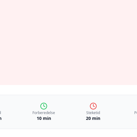
d
Forberedelse
Steketid
P
n
10 min
20 min