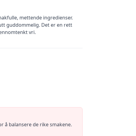
akfulle, mettende ingredienser.
utt guddommelig. Det er en rett
ennomtenkt vri.
or å balansere de rike smakene.