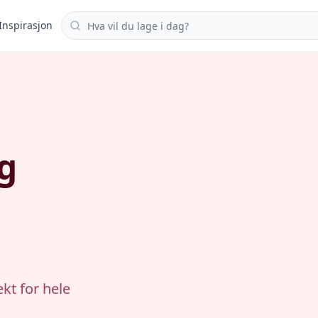
Søk i oppskrifter
Inspirasjon
g
t for hele