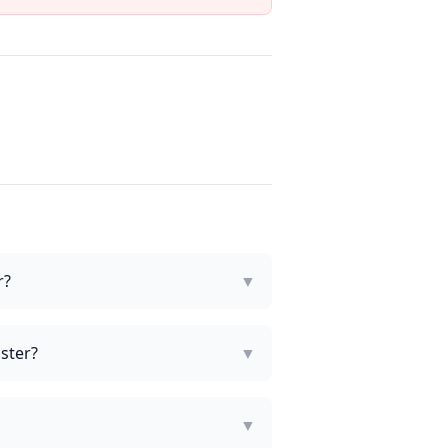
r?
▼
ster?
▼
▼