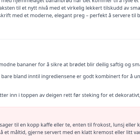
g med hjemmelaget bananbrød når det kommer til å fylle et 
sten til et nytt nivå med et virkelig lekkert tilskudd av sm
pskrift med et moderne, elegant preg – perfekt å servere til
dne bananer for å sikre at brødet blir deilig saftig og sma
 bare bland inntil ingrediensene er godt kombinert for å unn
øtter inn i toppen av deigen rett før steking for et dekorati
ager til en kopp kaffe eller te, enten til frokost, lunsj elle
et måltid, gjerne servert med en klatt kremost eller litt va