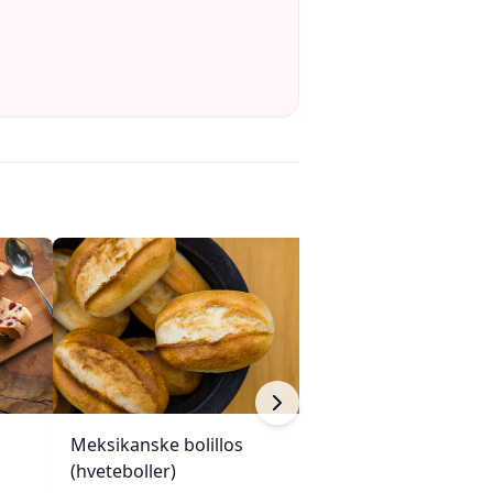
Meksikanske bolillos
Brookes klassis
(hveteboller)