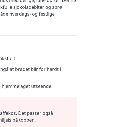
hus med deilige, lune dufter. Denne
akfulle sjokoladebiter og sprø
 både hverdags- og festlige
ksfullt.
gå at brødet blir for hardt i
vt, hjemmelaget utseende.
r kaffekos. Det passer også
niljeis på toppen.