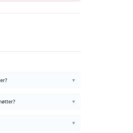
er?
▼
nøtter?
▼
▼