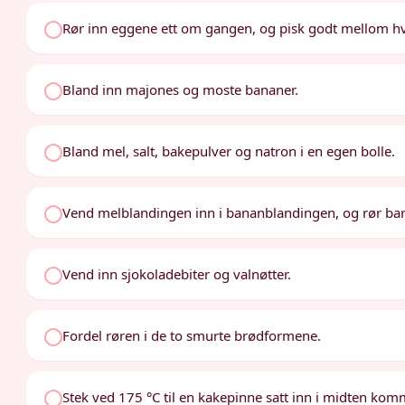
Rør inn eggene ett om gangen, og pisk godt mellom hve
Bland inn majones og moste bananer.
Bland mel, salt, bakepulver og natron i en egen bolle.
Vend melblandingen inn i bananblandingen, og rør bare 
Vend inn sjokoladebiter og valnøtter.
Fordel røren i de to smurte brødformene.
Stek ved 175 °C til en kakepinne satt inn i midten komme