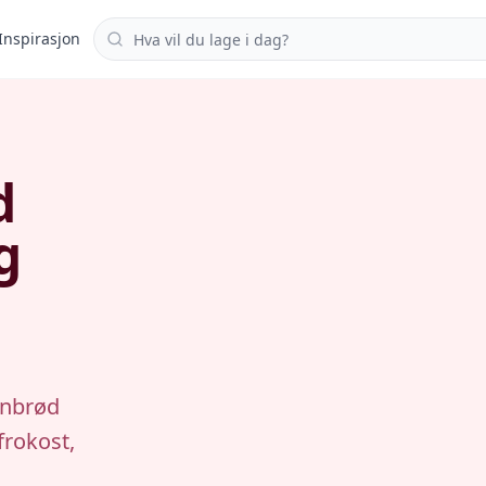
Søk i oppskrifter
Inspirasjon
d
g
anbrød
frokost,