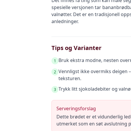
Det finnes få ting som kan måle se
spesielle versjonen tar bananbrødbak
valnøtter. Det er en tradisjonell op
anledninger.
Tips og Varianter
Bruk ekstra modne, nesten overmo
1
Vennligst ikke overmiks deigen –
2
teksturen.
Trykk litt sjokoladebiter og valn
3
Serveringsforslag
Dette brødet er et vidunderlig leds
utmerket som en søt avslutning på 