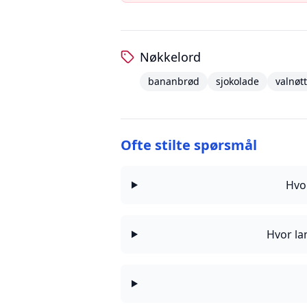
Nøkkelord
bananbrød
sjokolade
valnøt
Ofte stilte spørsmål
Hvo
Hvor la