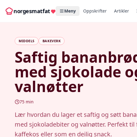
norgesmatfat
Meny
Oppskrifter
Artikler
MIDDELS
BAKEVERK
Saftig bananbrø
med sjokolade o
valnøtter
75
min
Lær hvordan du lager et saftig og søtt ban
med sjokoladebiter og valnøtter. Perfekt til 
kaffekos eller som en deilig snack.