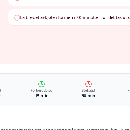
La brødet avkjøle i formen i 20 minutter før det tas ut o
d
Forberedelse
Steketid
P
n
15 min
60 min