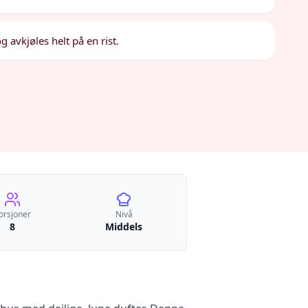
g avkjøles helt på en rist.
orsjoner
Nivå
8
Middels