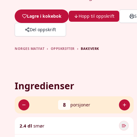
Lagre i kokebok
Hopp til oppskrift
S
Del oppskrift
NORGES MATFAT
›
OPPSKRIFTER
›
BAKEVERK
Ingredienser
8
porsjoner
2.4 dl
smør