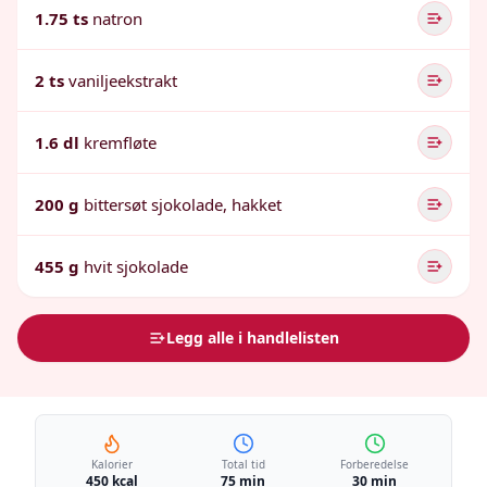
1.75 ts
natron
2 ts
vaniljeekstrakt
1.6 dl
kremfløte
200 g
bittersøt sjokolade, hakket
455 g
hvit sjokolade
Legg alle i handlelisten
Kalorier
Total tid
Forberedelse
450 kcal
75 min
30 min