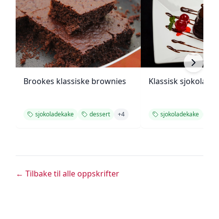
Brookes klassiske brownies
Klassisk sjokolade
sjokoladekake
dessert
+
4
sjokoladekake
d
← Tilbake til alle oppskrifter