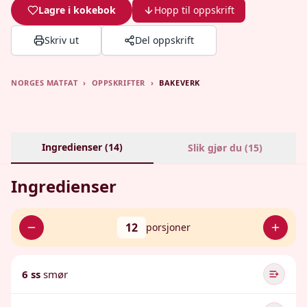
Lagre i kokebok
Hopp til oppskrift
Skriv ut
Del oppskrift
NORGES MATFAT
›
OPPSKRIFTER
›
BAKEVERK
Ingredienser (
14
)
Slik gjør du (
15
)
Ingredienser
12
porsjoner
6 ss
smør