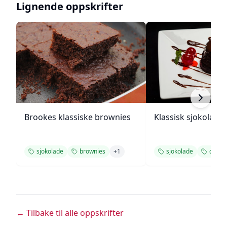
Lignende oppskrifter
Brookes klassiske brownies
Klassisk sjokolade
sjokolade
brownies
+
1
sjokolade
desse
← Tilbake til alle oppskrifter