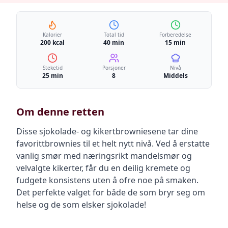
Kalorier
Total tid
Forberedelse
200 kcal
40 min
15 min
Steketid
Porsjoner
Nivå
25 min
8
Middels
Om denne retten
Disse sjokolade- og kikertbrowniesene tar dine
favorittbrownies til et helt nytt nivå. Ved å erstatte
vanlig smør med næringsrikt mandelsmør og
velvalgte kikerter, får du en deilig kremete og
fudgete konsistens uten å ofre noe på smaken.
Det perfekte valget for både de som bryr seg om
helse og de som elsker sjokolade!