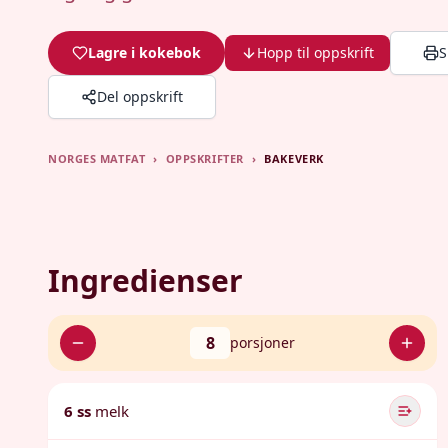
Lagre i kokebok
Hopp til oppskrift
S
Del oppskrift
NORGES MATFAT
›
OPPSKRIFTER
›
BAKEVERK
Ingredienser
8
porsjoner
6 ss
melk