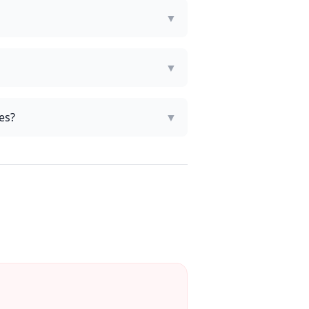
▼
▼
es?
▼