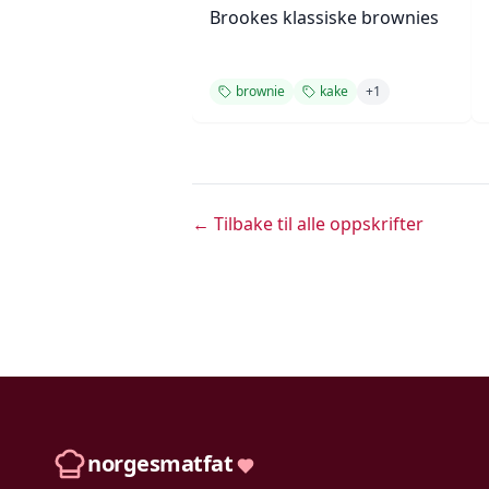
Brookes klassiske brownies
brownie
kake
+
1
← Tilbake til alle oppskrifter
norgesmatfat