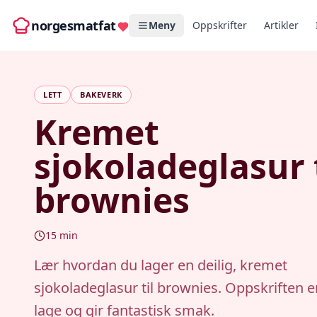
norgesmatfat
Meny
Oppskrifter
Artikler
LETT
BAKEVERK
Kremet
sjokoladeglasur t
brownies
15
min
Lær hvordan du lager en deilig, kremet
sjokoladeglasur til brownies. Oppskriften e
lage og gir fantastisk smak.