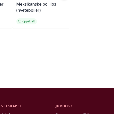
er
Meksikanske bolillos
Myke havregryn-
(hveteboller)
kokoskjeks med 
oppskrift
sjokolade
SELSKAPET
JURIDISK