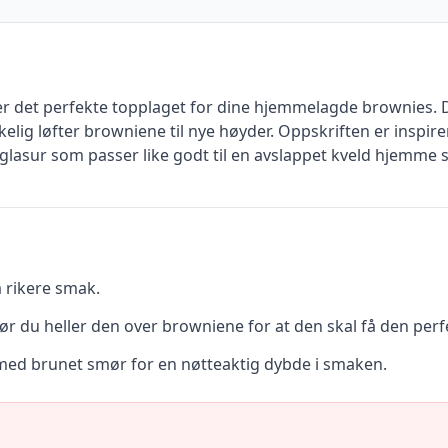
 det perfekte topplaget for dine hjemmelagde brownies. De
elig løfter browniene til nye høyder. Oppskriften er inspir
 glasur som passer like godt til en avslappet kveld hjemme so
 rikere smak.
før du heller den over browniene for at den skal få den perf
 med brunet smør for en nøtteaktig dybde i smaken.