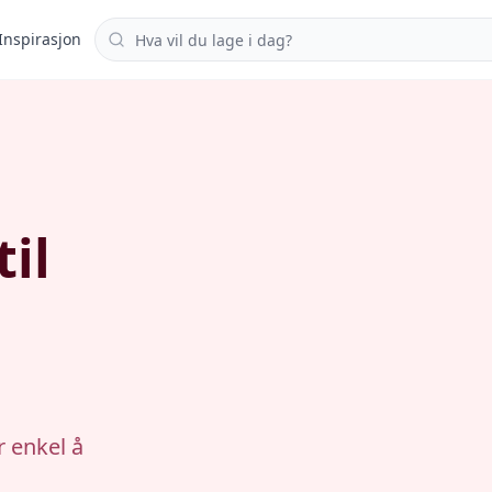
Søk i oppskrifter
Inspirasjon
il
r enkel å