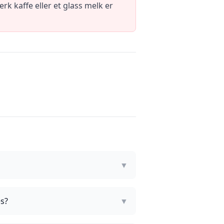
rk kaffe eller et glass melk er
▼
es?
▼