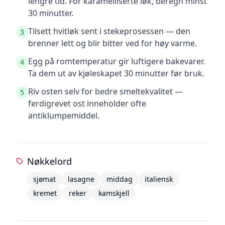
lengre tid. For karamelliserte løk, beregn minst
30 minutter.
Tilsett hvitløk sent i stekeprosessen — den
3
brenner lett og blir bitter ved for høy varme.
Egg på romtemperatur gir luftigere bakevarer.
4
Ta dem ut av kjøleskapet 30 minutter før bruk.
Riv osten selv for bedre smeltekvalitet —
5
ferdigrevet ost inneholder ofte
antiklumpemiddel.
Nøkkelord
sjømat
lasagne
middag
italiensk
kremet
reker
kamskjell