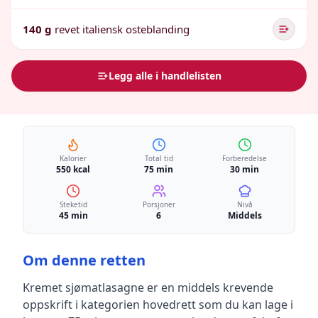
140 g
revet italiensk osteblanding
Legg alle i handlelisten
Kalorier
Total tid
Forberedelse
550 kcal
75 min
30 min
Steketid
Porsjoner
Nivå
45 min
6
Middels
Om denne retten
Kremet sjømatlasagne
er en
middels krevende
oppskrift
i kategorien hovedrett
som du kan lage i