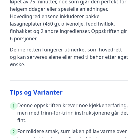
løpet av 75 minutter, noe som gjør den perfekt for
helgemiddager eller spesielle anledninger
.
Hovedingrediensene inkluderer
pakke
lasagneplater (450 g), olivenolje, fedd hvitløk,
finhakket
og 2 andre ingredienser
.
Oppskriften gir
6
porsjoner.
Denne retten fungerer utmerket som hovedrett
og kan serveres alene eller med tilbehør etter eget
ønske.
Tips og Varianter
Denne oppskriften krever noe kjøkkenerfaring,
1
men med trinn-for-trinn instruksjonene går det
fint.
For mildere smak, surr løken på lav varme over
2