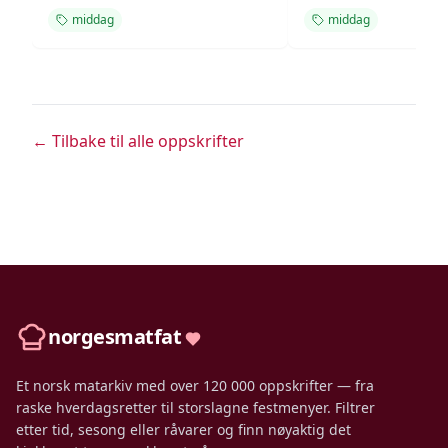
middag
middag
← Tilbake til alle oppskrifter
norgesmatfat
Et norsk matarkiv med over 120 000 oppskrifter — fra
raske hverdagsretter til storslagne festmenyer. Filtrer
etter tid, sesong eller råvarer og finn nøyaktig det