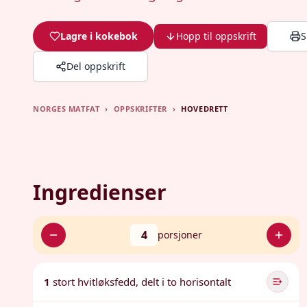
Lagre i kokebok
Hopp til oppskrift
S
Del oppskrift
NORGES MATFAT
›
OPPSKRIFTER
›
HOVEDRETT
Ingredienser
4
porsjoner
1
stort hvitløksfedd, delt i to horisontalt