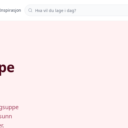
Søk i oppskrifter
Inspirasjon
ppe
ingsuppe
 sunn
r.