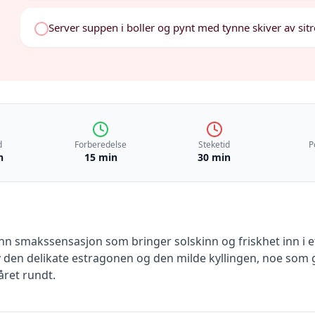
Server suppen i boller og pynt med tynne skiver av sitr
d
Forberedelse
Steketid
P
n
15 min
30 min
n smakssensasjon som bringer solskinn og friskhet inn i et
 den delikate estragonen og den milde kyllingen, noe som 
ret rundt.