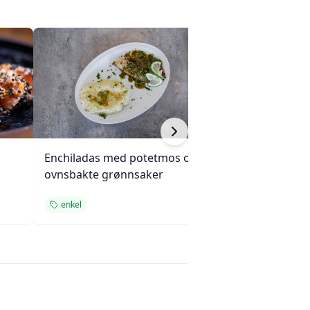
Enchiladas med potetmos og
Krydret kokosri
ovnsbakte grønnsaker
cashewnøtter
enkel
enkel