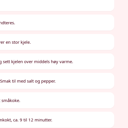
ndteres.
r en stor kjele.
og sett kjelen over middels høy varme.
. Smak til med salt og pepper.
t småkoke.
mkokt, ca. 9 til 12 minutter.