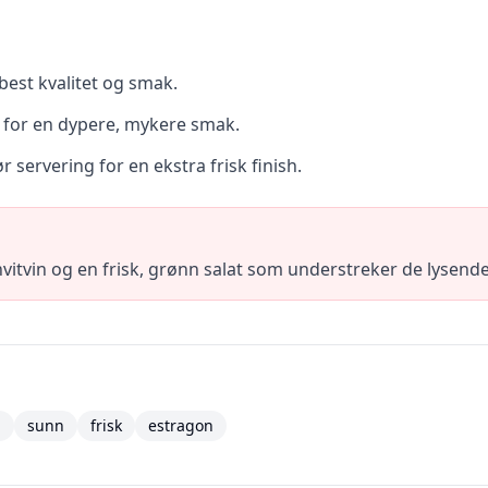
best kvalitet og smak.
n for en dypere, mykere smak.
før servering for en ekstra frisk finish.
vitvin og en frisk, grønn salat som understreker de lysend
l
sunn
frisk
estragon