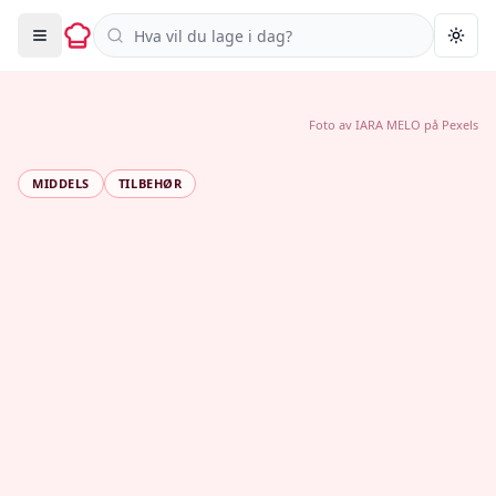
Søk i oppskrifter
Togg
Foto av
IARA MELO
på
Pexels
MIDDELS
TILBEHØR