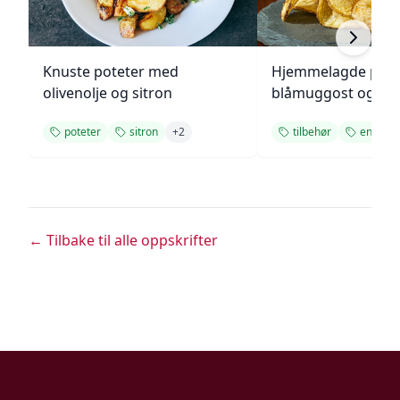
Knuste poteter med
Hjemmelagde pote
olivenolje og sitron
blåmuggost og gre
poteter
sitron
+
2
tilbehør
enkel
← Tilbake til alle oppskrifter