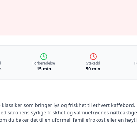
d
Forberedelse
Steketid
P
n
15 min
50 min
klassiker som bringer lys og friskhet til ethvert kaffebord.
, med sitronens syrlige friskhet og valmuefrøenes nøtteaktig
 du baker det til en uformell familiefrokost eller en høytid