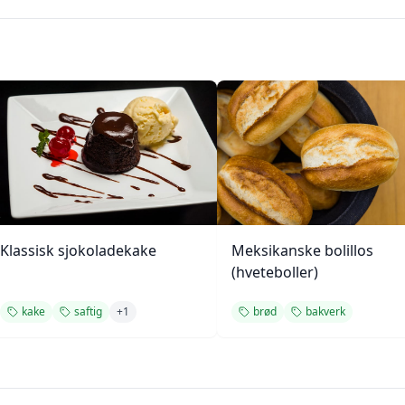
Klassisk sjokoladekake
Meksikanske bolillos
(hveteboller)
kake
saftig
+
1
brød
bakverk