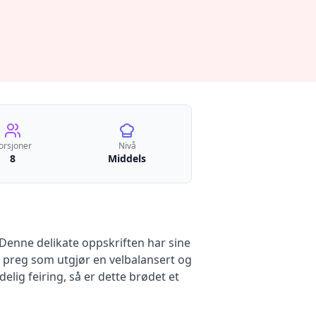
orsjoner
Nivå
8
Middels
 Denne delikate oppskriften har sine
e preg som utgjør en velbalansert og
elig feiring, så er dette brødet et