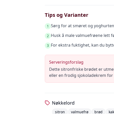
Tips og Varianter
Sørg for at smøret og yoghurten
1
Husk å male valmuefrøene lett fø
2
For ekstra fuktighet, kan du bytt
3
Serveringsforslag
Dette sitronfriske brødet er utm
eller en frodig sjokoladekrem for
Nøkkelord
sitron
valmuefrø
brød
ka