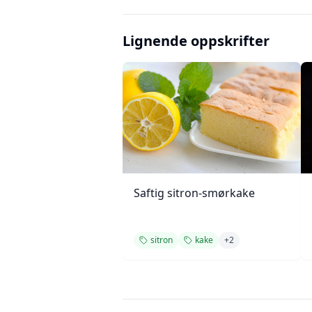
Lignende oppskrifter
Saftig sitron-smørkake
sitron
kake
+
2