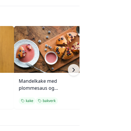
Mandelkake med
Fersk pizzadeig 
plommesaus og
av
ingefærsmørkrem
kake
bakverk
enkel