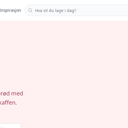
Søk i oppskrifter
Inspirasjon
øbrød med
kaffen.