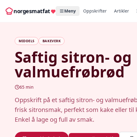
norgesmatfat
Meny
Oppskrifter
Artikler
MIDDELS
BAKEVERK
Saftig sitron- og
valmuefrøbrød
65
min
Oppskrift på et saftig sitron- og valmuefr
frisk sitronsmak, perfekt som kake eller til 
Enkel å lage og full av smak.