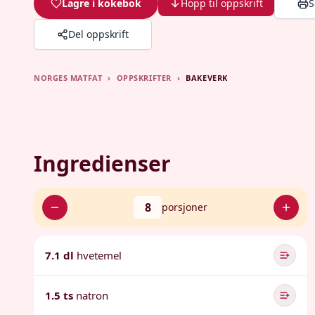
Lagre i kokebok
Hopp til oppskrift
S
Del oppskrift
NORGES MATFAT
›
OPPSKRIFTER
›
BAKEVERK
Ingredienser
8
porsjoner
7.1 dl
hvetemel
1.5 ts
natron