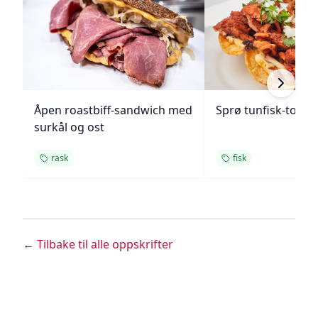
Åpen roastbiff-sandwich med
Sprø tunfisk-tosta
surkål og ost
rask
fisk
← Tilbake til alle oppskrifter