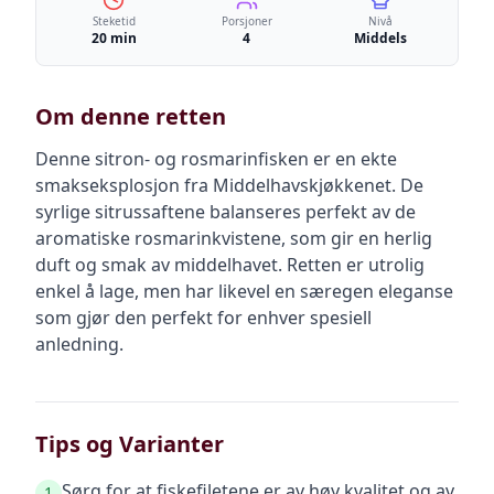
Steketid
Porsjoner
Nivå
20 min
4
Middels
Om denne retten
Denne sitron- og rosmarinfisken er en ekte
smakseksplosjon fra Middelhavskjøkkenet. De
syrlige sitrussaftene balanseres perfekt av de
aromatiske rosmarinkvistene, som gir en herlig
duft og smak av middelhavet. Retten er utrolig
enkel å lage, men har likevel en særegen eleganse
som gjør den perfekt for enhver spesiell
anledning.
Tips og Varianter
Sørg for at fiskefiletene er av høy kvalitet og av
1