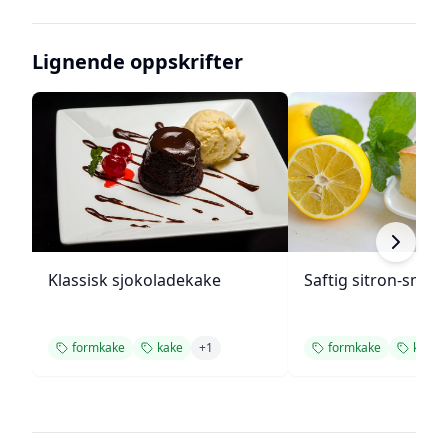
Lignende oppskrifter
Klassisk sjokoladekake
Saftig sitron-smør
formkake
kake
+
1
formkake
kake