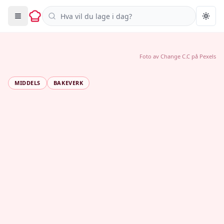
Søk i oppskrifter
Togg
Foto av
Change C.C
på
Pexels
MIDDELS
BAKEVERK