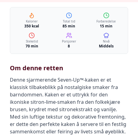
Kalorier
Total tid
Forberedelse
350 kcal
85 min
15 min
Steketid
Porsjoner
Nivå
70 min
8
Middels
Om denne retten
Denne sjarmerende Seven-Up™-kaken er et
klassisk tilbakeblikk på nostalgiske smaker fra
barndommen. Kaken er et uttrykk for den
ikoniske sitron-lime-smaken fra den folkekjære
brusen, krydret med sitronekstrakt og vanilje.
Med sin luftige tekstur og dekorative fremtoning,
er dette den perfekte kaken å servere til en festlig
sammenkomst eller feiring av livets små øyeblikk.