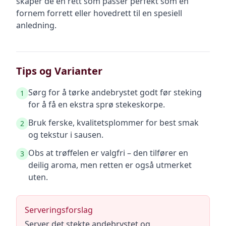
skaper de en rett som passer perfekt som en
fornem forrett eller hovedrett til en spesiell
anledning.
Tips og Varianter
Sørg for å tørke andebrystet godt før steking
1
for å få en ekstra sprø stekeskorpe.
Bruk ferske, kvalitetsplommer for best smak
2
og tekstur i sausen.
Obs at trøffelen er valgfri – den tilfører en
3
deilig aroma, men retten er også utmerket
uten.
Serveringsforslag
Server det stekte andebrystet og