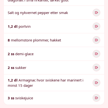
diagonalt i små firkanter, tørket godt
Salt og nykvernet pepper etter smak
1,2 dl
portvin
8
mellomstore plommer, hakket
2 ss
demi-glace
2 ss
sukker
1,2 dl
Armagnac hvor sviskene har marinert i
minst 15 dager
3 ss
sviskejuice