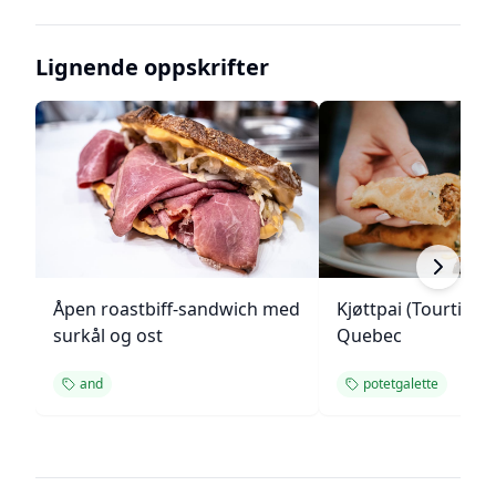
Lignende oppskrifter
Åpen roastbiff-sandwich med
Kjøttpai (Tourtière)
surkål og ost
Quebec
and
potetgalette