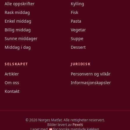
Alle oppskrifter
Kylling
Rask middag
Fisk
Enkel middag
Pasta
Billig middag
Vegetar
Sunne middager
Suppe
Middag i dag
Dessert
SELSKAPET
JURIDISK
Artikler
Personvern og vilkår
Om oss
Informasjonskapsler
Kontakt
©
2026
Norges Matfat. Alle rettigheter reservert.
Bilder levert av
Pexels
Laget med
for norske matglade kjøkken.