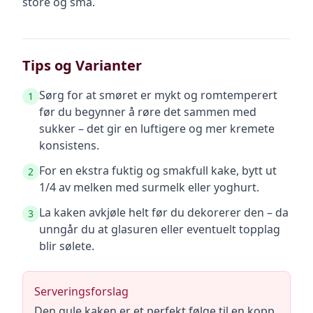
store og små.
Tips og Varianter
Sørg for at smøret er mykt og romtemperert
1
før du begynner å røre det sammen med
sukker – det gir en luftigere og mer kremete
konsistens.
For en ekstra fuktig og smakfull kake, bytt ut
2
1/4 av melken med surmelk eller yoghurt.
La kaken avkjøle helt før du dekorerer den – da
3
unngår du at glasuren eller eventuelt topplag
blir sølete.
Serveringsforslag
Den gule kaken er et perfekt følge til en kopp