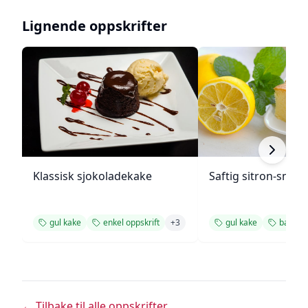
Lignende oppskrifter
Klassisk sjokoladekake
Saftig sitron-smør
gul kake
enkel oppskrift
+
3
gul kake
bakver
← Tilbake til alle oppskrifter