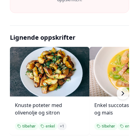
Lignende oppskrifter
Knuste poteter med
Enkel succotash m
olivenolje og sitron
og mais
tilbehør
enkel
+
1
tilbehør
enkel