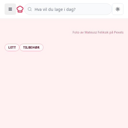
Søk i oppskrifter
Togg
Foto av
Mateusz Feliksik
på
Pexels
LETT
TILBEHØR