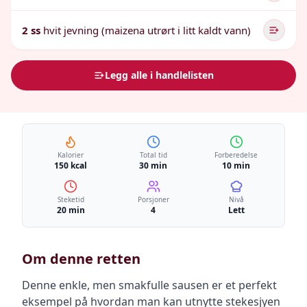
2 ss
hvit jevning (maizena utrørt i litt kaldt vann)
Legg alle i handlelisten
Kalorier
Total tid
Forberedelse
150 kcal
30 min
10 min
Steketid
Porsjoner
Nivå
20 min
4
Lett
Om denne retten
Denne enkle, men smakfulle sausen er et perfekt
eksempel på hvordan man kan utnytte stekesjyen