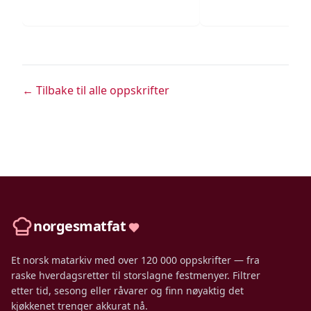
← Tilbake til alle oppskrifter
norgesmatfat
Et norsk matarkiv med over 120 000 oppskrifter — fra
raske hverdagsretter til storslagne festmenyer. Filtrer
etter tid, sesong eller råvarer og finn nøyaktig det
kjøkkenet trenger akkurat nå.