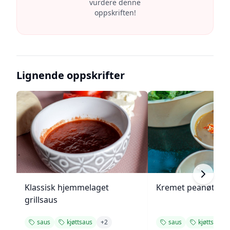
vurdere denne
oppskriften!
Lignende oppskrifter
Klassisk hjemmelaget
Kremet peanøttsa
grillsaus
saus
kjøttsaus
+
2
saus
kjøttsaus