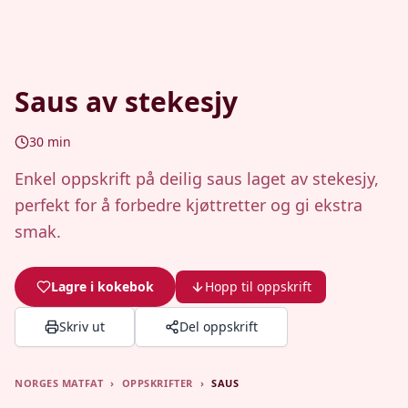
Saus av stekesjy
30
min
Enkel oppskrift på deilig saus laget av stekesjy,
perfekt for å forbedre kjøttretter og gi ekstra
smak.
Lagre i kokebok
Hopp til oppskrift
Skriv ut
Del oppskrift
NORGES MATFAT
›
OPPSKRIFTER
›
SAUS