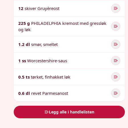
12
skiver Gruyèreost
225 g
PHILADELPHIA kremost med gressløk
og løk
1.2 dl
smør, smeltet
1 ss
Worcestershire-saus
0.5 ts
tørket, finhakket løk
0.6 dl
revet Parmesanost
Legg alle i handlelisten