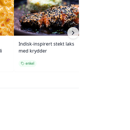
Indisk-inspirert stekt laks
Enchiladas med 
i
med krydder
ovnsbakte grøn
enkel
enkel