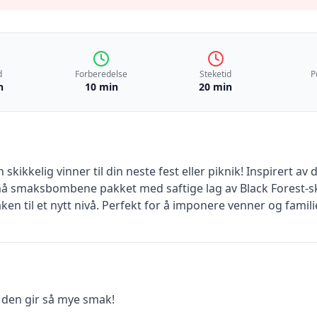
d
Forberedelse
Steketid
P
n
10 min
20 min
ikkelig vinner til din neste fest eller piknik! Inspirert av
 små smaksbombene pakket med saftige lag av Black Forest-
en til et nytt nivå. Perfekt for å imponere venner og famili
 den gir så mye smak!