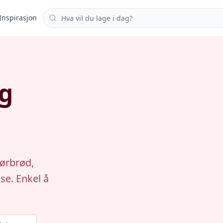
Søk i oppskrifter
Inspirasjon
og
ørbrød,
se. Enkel å