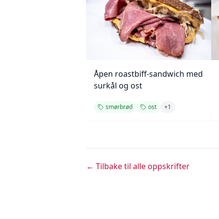
Åpen roastbiff-sandwich med
surkål og ost
smørbrød
ost
+
1
← Tilbake til alle oppskrifter