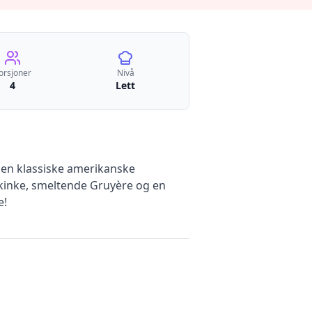
orsjoner
Nivå
4
Lett
 den klassiske amerikanske
skinke, smeltende Gruyère og en
e!