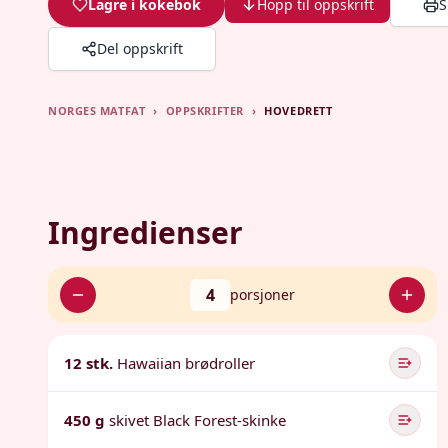
Lagre i kokebok
Hopp til oppskrift
S
Del oppskrift
NORGES MATFAT
›
OPPSKRIFTER
›
HOVEDRETT
Ingredienser
4
porsjoner
12 stk.
Hawaiian brødroller
450 g
skivet Black Forest-skinke