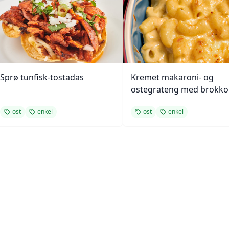
Sprø tunfisk-tostadas
Kremet makaroni- og
ostegrateng med brokkol
ost
enkel
ost
enkel