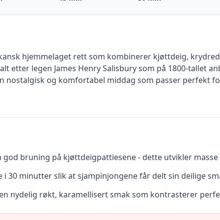
ikansk hjemmelaget rett som kombinerer kjøttdeig, krydred
lt etter legen James Henry Salisbury som på 1800-tallet anbe
en nostalgisk og komfortabel middag som passer perfekt for
n god bruning på kjøttdeigpattiesene - dette utvikler masse
e i 30 minutter slik at sjampinjongene får delt sin deilige sm
få en nydelig røkt, karamellisert smak som kontrasterer pe