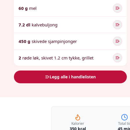
60 g
mel
7.2 dl
kalvebuljong
450 g
skivede sjampinjonger
2
røde løk, skivet 1.2 cm tykke, grillet
Legg alle i handlelisten
Kalorier
Total ti
350 kcal
45 mi