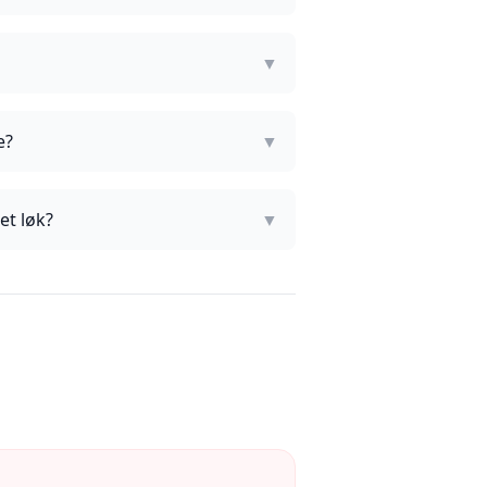
▼
e?
▼
et løk?
▼