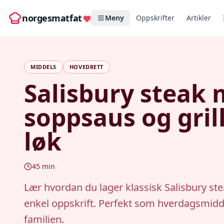
norgesmatfat
Meny
Oppskrifter
Artikler
MIDDELS
HOVEDRETT
Salisbury steak
soppsaus og gril
løk
45
min
Lær hvordan du lager klassisk Salisbury st
enkel oppskrift. Perfekt som hverdagsmidd
familien.