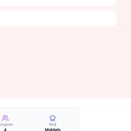
orsjoner
Nivå
4
Middels