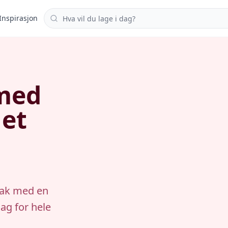
Søk i oppskrifter
Inspirasjon
 med
let
eak med en
ag for hele