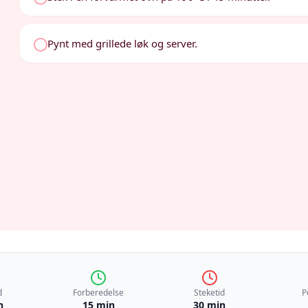
Pynt med grillede løk og server.
d
Forberedelse
Steketid
P
n
15 min
30 min