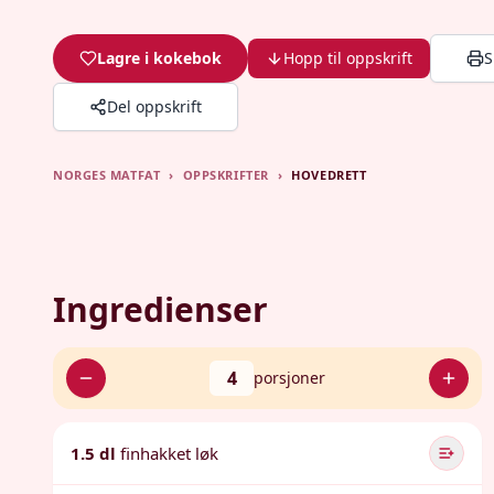
Lagre i kokebok
Hopp til oppskrift
S
Del oppskrift
NORGES MATFAT
›
OPPSKRIFTER
›
HOVEDRETT
Ingredienser
4
porsjoner
1.5 dl
finhakket løk