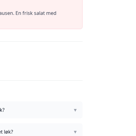
ausen. En frisk salat med
k?
▼
t løk?
▼