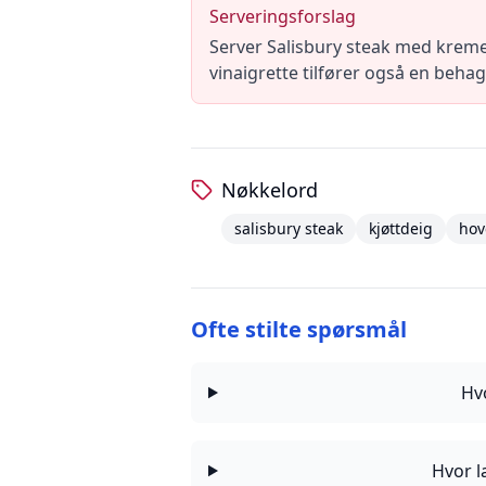
Serveringsforslag
Server Salisbury steak med kremet
vinaigrette tilfører også en behage
Nøkkelord
salisbury steak
kjøttdeig
hov
Ofte stilte spørsmål
Hv
Hvor l