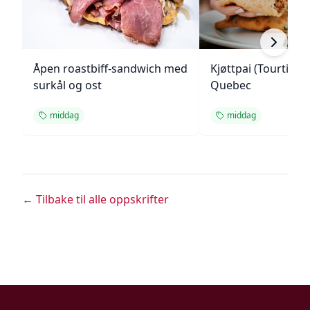
Åpen roastbiff-sandwich med
Kjøttpai (Tourtière)
surkål og ost
Quebec
middag
middag
← Tilbake til alle oppskrifter