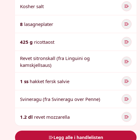
Kosher salt
8
lasagneplater
425 g
ricottaost
Revet sitronskall (fra Linguini og
kamskjellsaus)
1 ss
hakket fersk salvie
Svineragu (fra Svineragu over Penne)
1.2 dl
revet mozzarella
Legg alle i handlelisten