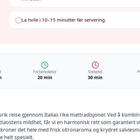
La hvile i 10–15 minutter før servering.
d
Forberedelse
Steketid
P
n
20 min
30 min
srik reise gjennom Italias rike mattradisjoner. Ved å kom
ostens mildhet, får vi en harmonisk rett som garantert vil 
kroner det hele med frisk sitronaroma og krydret salviesm
 helt spesielt.