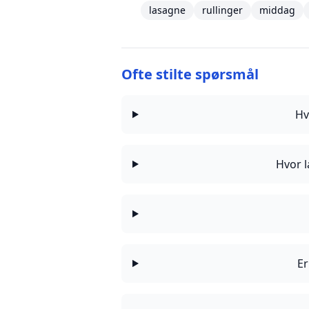
lasagne
rullinger
middag
Ofte stilte spørsmål
Hv
Hvor l
Er