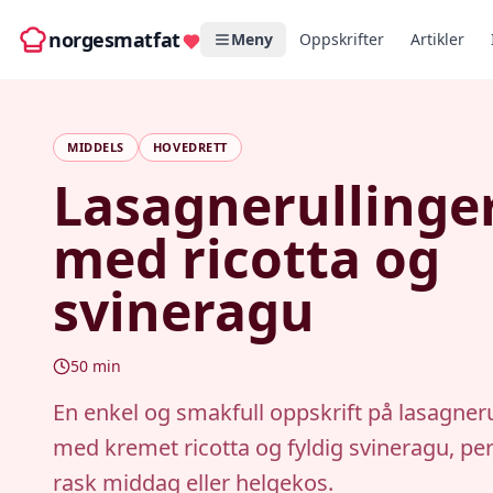
norgesmatfat
Meny
Oppskrifter
Artikler
MIDDELS
HOVEDRETT
Lasagnerullinge
med ricotta og
svineragu
50
min
En enkel og smakfull oppskrift på lasagneru
med kremet ricotta og fyldig svineragu, per
rask middag eller helgekos.