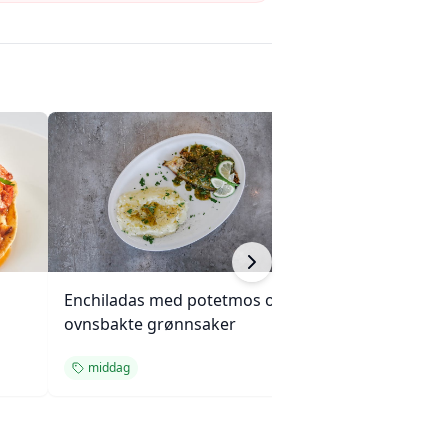
Enchiladas med potetmos og
Kylling, brokkoli
ovnsbakte grønnsaker
cashewnøtter (Un
middag
middag