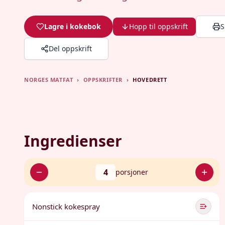
Lagre i kokebok
Hopp til oppskrift
S
Del oppskrift
NORGES MATFAT
›
OPPSKRIFTER
›
HOVEDRETT
Ingredienser
4
porsjoner
Nonstick kokespray