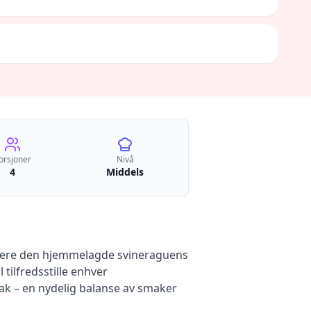
orsjoner
Nivå
4
Middels
binere den hjemmelagde svineraguens
tilfredsstille enhver
ak – en nydelig balanse av smaker