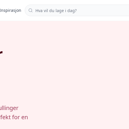
Søk i oppskrifter
Inspirasjon
r
llinger
fekt for en