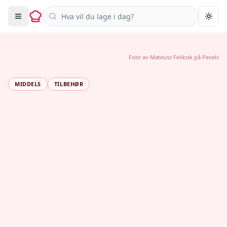
Søk i oppskrifter
Togg
Foto av
Mateusz Feliksik
på
Pexels
MIDDELS
TILBEHØR