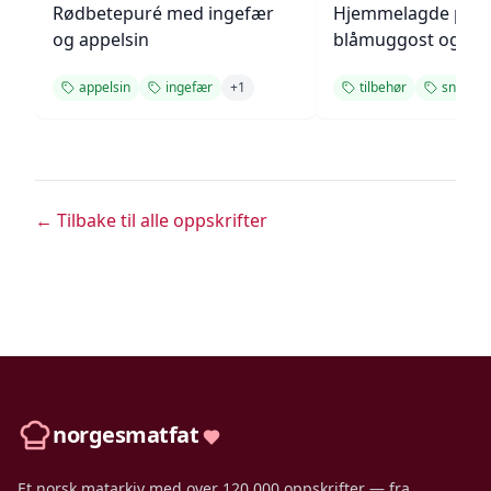
Rødbetepuré med ingefær
Hjemmelagde pote
og appelsin
blåmuggost og gre
appelsin
ingefær
+
1
tilbehør
snack
← Tilbake til alle oppskrifter
norgesmatfat
Et norsk matarkiv med over 120 000 oppskrifter — fra