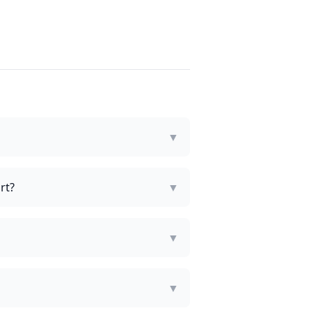
▼
rt?
▼
▼
▼