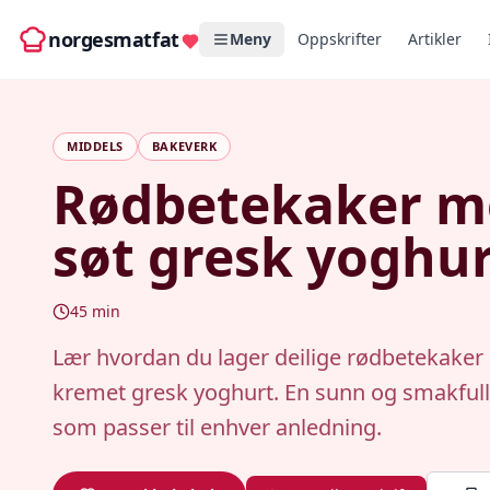
norgesmatfat
Meny
Oppskrifter
Artikler
MIDDELS
BAKEVERK
Rødbetekaker m
søt gresk yoghu
45
min
Lær hvordan du lager deilige rødbetekake
kremet gresk yoghurt. En sunn og smakfull
som passer til enhver anledning.