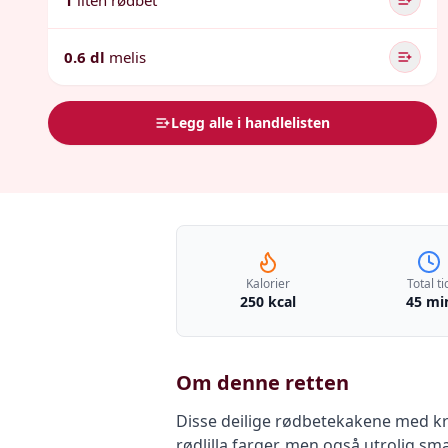
1
liten rødbet
0.6 dl
melis
Legg alle i handlelisten
Kalorier
Total ti
250 kcal
45 mi
Om denne retten
Disse deilige rødbetekakene med kr
rødlilla farger, men også utrolig sma