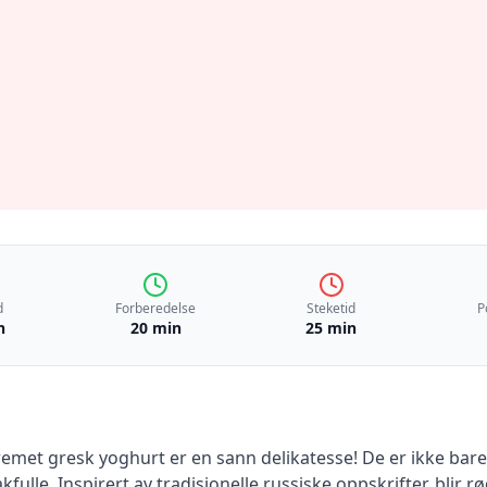
d
Forberedelse
Steketid
P
n
20 min
25 min
emet gresk yoghurt er en sann delikatesse! De er ikke bare
kfulle. Inspirert av tradisjonelle russiske oppskrifter, blir 