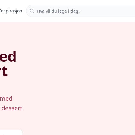
Søk i oppskrifter
Inspirasjon
ed
rt
r med
 dessert