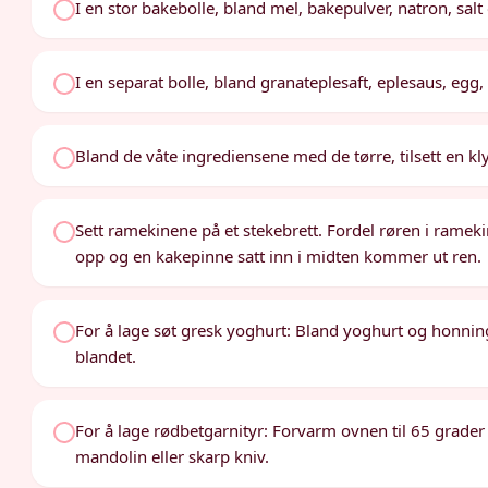
I en stor bakebolle, bland mel, bakepulver, natron, salt
I en separat bolle, bland granateplesaft, eplesaus, egg
Bland de våte ingrediensene med de tørre, tilsett en k
Sett ramekinene på et stekebrett. Fordel røren i rameki
opp og en kakepinne satt inn i midten kommer ut ren.
For å lage søt gresk yoghurt: Bland yoghurt og honning i
blandet.
For å lage rødbetgarnityr: Forvarm ovnen til 65 grader 
mandolin eller skarp kniv.