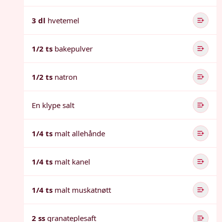
3 dl
hvetemel
1/2 ts
bakepulver
1/2 ts
natron
En klype salt
1/4 ts
malt allehånde
1/4 ts
malt kanel
1/4 ts
malt muskatnøtt
2 ss
granateplesaft