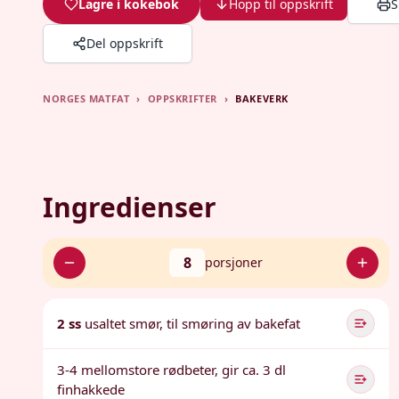
Lagre i kokebok
Hopp til oppskrift
S
Del oppskrift
NORGES MATFAT
›
OPPSKRIFTER
›
BAKEVERK
Ingredienser
8
porsjoner
2 ss
usaltet smør, til smøring av bakefat
3-4 mellomstore rødbeter, gir ca. 3 dl
finhakkede