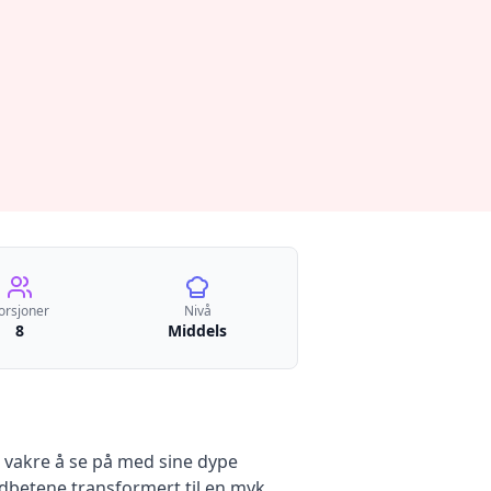
orsjoner
Nivå
8
Middels
 vakre å se på med sine dype
rødbetene transformert til en myk,