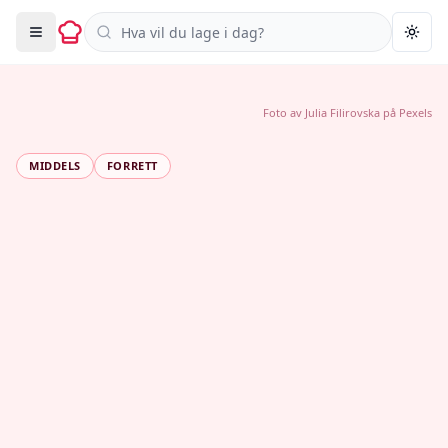
Søk i oppskrifter
Togg
Foto av
Julia Filirovska
på
Pexels
MIDDELS
FORRETT