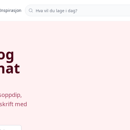
Søk i oppskrifter
Inspirasjon
og
nat
soppdip,
pskrift med