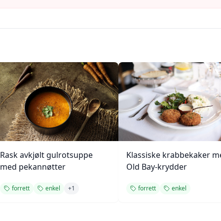
Rask avkjølt gulrotsuppe
Klassiske krabbekaker m
med pekannøtter
Old Bay-krydder
forrett
enkel
+
1
forrett
enkel