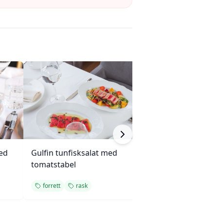
ed
Gulfin tunfisksalat med
Mini eggerøre-s
tomatstabel
med gressløk
forrett
rask
forrett
enkel