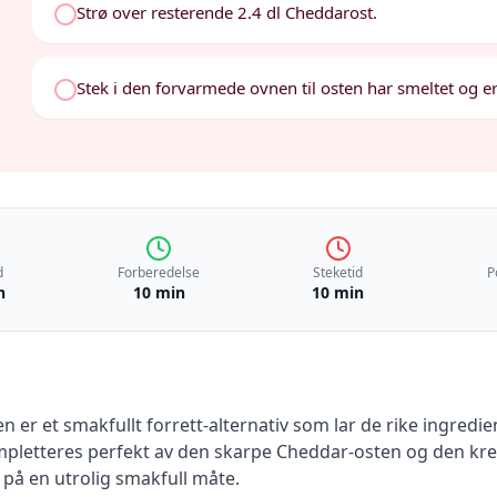
Strø over resterende 2.4 dl Cheddarost.
Stek i den forvarmede ovnen til osten har smeltet og er
d
Forberedelse
Steketid
P
n
10 min
10 min
er et smakfullt forrett-alternativ som lar de rike ingred
ompletteres perfekt av den skarpe Cheddar-osten og den k
på en utrolig smakfull måte.