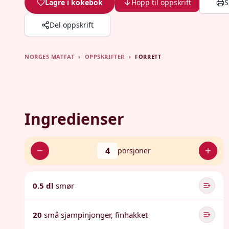
Lagre i kokebok
Hopp til oppskrift
S
Del oppskrift
NORGES MATFAT
›
OPPSKRIFTER
›
FORRETT
Ingredienser
4
porsjoner
0.5 dl
smør
20
små sjampinjonger, finhakket