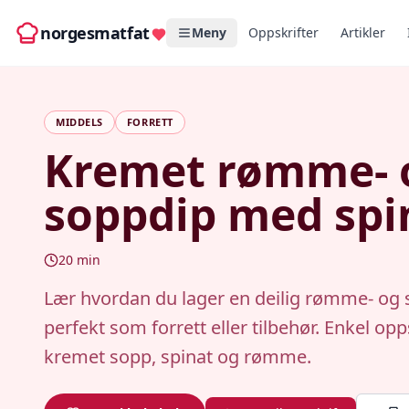
norgesmatfat
Meny
Oppskrifter
Artikler
MIDDELS
FORRETT
Kremet rømme- 
soppdip med spi
20
min
Lær hvordan du lager en deilig rømme- og 
perfekt som forrett eller tilbehør. Enkel op
kremet sopp, spinat og rømme.