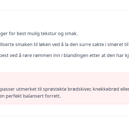
ger for best mulig tekstur og smak.
liserte smaken til løken ved å la den surre sakte i smøret ti
st ved å røre rømmen inn i blandingen etter at den har kjøln
passer utmerket til sprøstekte brødskiver, knekkebrød elle
 en perfekt balansert forrett.