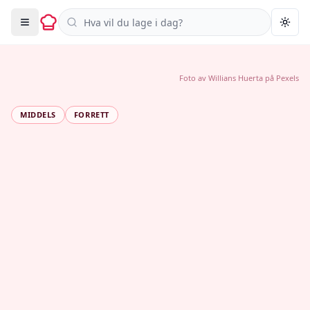
Søk i oppskrifter
Togg
Foto av
Willians Huerta
på
Pexels
MIDDELS
FORRETT