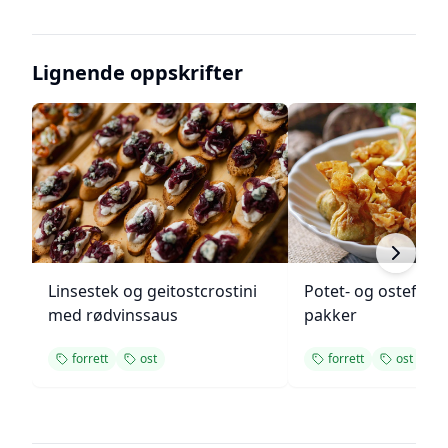
Lignende oppskrifter
Linsestek og geitostcrostini
Potet- og ostefylt
med rødvinssaus
pakker
forrett
ost
forrett
ost