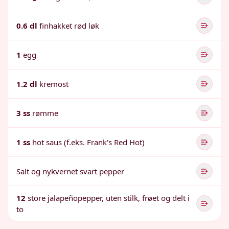
0.6 dl
finhakket rød løk
1
egg
1.2 dl
kremost
3 ss
rømme
1 ss
hot saus (f.eks. Frank's Red Hot)
Salt og nykvernet svart pepper
12
store jalapeñopepper, uten stilk, frøet og delt i
to