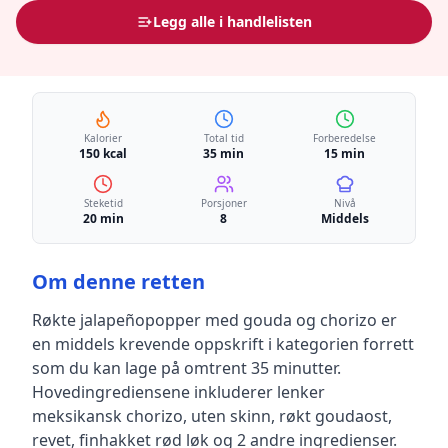
Legg alle i handlelisten
Kalorier
Total tid
Forberedelse
150 kcal
35 min
15 min
Steketid
Porsjoner
Nivå
20 min
8
Middels
Om denne retten
Røkte jalapeñopopper med gouda og chorizo
er
en
middels krevende
oppskrift
i kategorien forrett
som du kan lage på omtrent 35 minutter
.
Hovedingrediensene inkluderer
lenker
meksikansk chorizo, uten skinn, røkt goudaost,
revet, finhakket rød løk
og 2 andre ingredienser
.