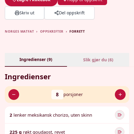
Skriv ut
Del oppskrift
NORGES MATFAT
›
OPPSKRIFTER
›
FORRETT
Ingredienser (
9
)
Slik gjør du (
6
)
Ingredienser
8
porsjoner
2
lenker meksikansk chorizo, uten skinn
225 g
røkt goudaost, revet