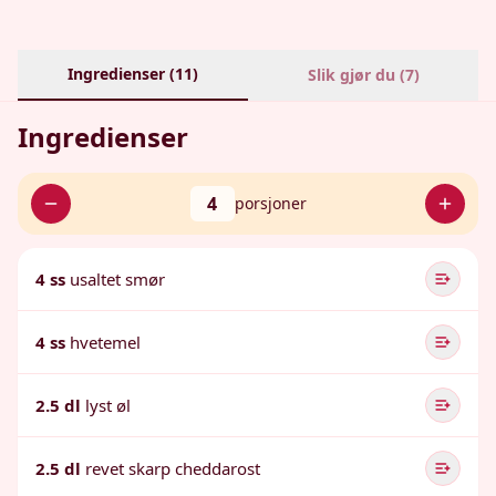
Ingredienser (
11
)
Slik gjør du (
7
)
Ingredienser
4
porsjoner
4 ss
usaltet smør
4 ss
hvetemel
2.5 dl
lyst øl
2.5 dl
revet skarp cheddarost