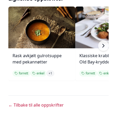
Rask avkjølt gulrotsuppe
Klassiske krabbek
med pekannøtter
Old Bay-krydder
forrett
enkel
+
1
forrett
enkel
← Tilbake til alle oppskrifter