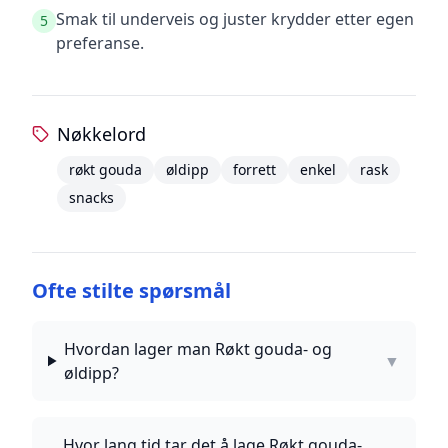
Smak til underveis og juster krydder etter egen
5
preferanse.
Nøkkelord
røkt gouda
øldipp
forrett
enkel
rask
snacks
Ofte stilte spørsmål
Hvordan lager man Røkt gouda- og
▼
øldipp?
Hvor lang tid tar det å lage Røkt gouda-