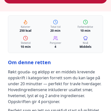
Kalorier
Total tid
Forberedelse
250 kcal
20 min
10 min
Steketid
Porsjoner
Nivå
10 min
4
Middels
Om denne retten
Røkt gouda- og øldipp
er en
middels krevende
oppskrift
i kategorien forrett
som du kan lage på
under 20 minutter — perfekt for travle hverdager
.
Hovedingrediensene inkluderer
usaltet smør,
hvetemel, lyst øl
og 2 andre ingredienser
.
Oppskriften gir
4
porsjoner.
Perfekt som en lett og smakfull start på måltidet.