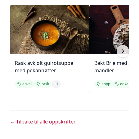
Rask avkjølt gulrotsuppe
Bakt Brie med sop
med pekannøtter
mandler
enkel
rask
+
1
sopp
enkel
+
1
← Tilbake til alle oppskrifter