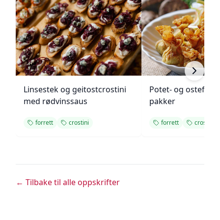
Linsestek og geitostcrostini
Potet- og ostefylt
med rødvinssaus
pakker
forrett
crostini
forrett
crostini
← Tilbake til alle oppskrifter