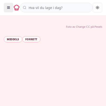
Søk i oppskrifter
Togg
Foto av
Change C.C
på
Pexels
MIDDELS
FORRETT