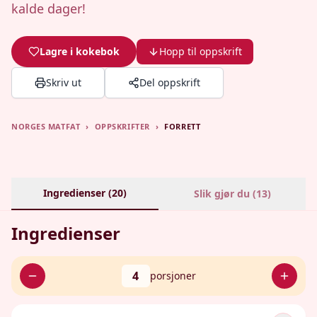
kalde dager!
Lagre i kokebok
Hopp til oppskrift
Skriv ut
Del oppskrift
NORGES MATFAT
›
OPPSKRIFTER
›
FORRETT
Ingredienser (
20
)
Slik gjør du (
13
)
Ingredienser
4
porsjoner