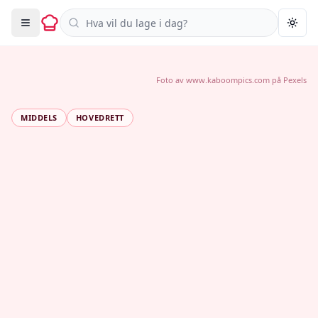
Søk i oppskrifter
Togg
Foto av
www.kaboompics.com
på
Pexels
MIDDELS
HOVEDRETT