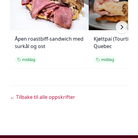
Åpen roastbiff-sandwich med
Kjøttpai (Tourtière)
surkål og ost
Quebec
middag
middag
← Tilbake til alle oppskrifter