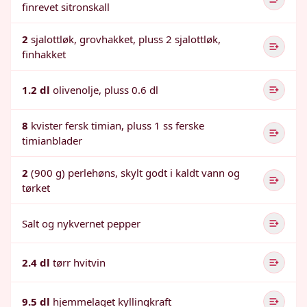
finrevet sitronskall
2
sjalottløk, grovhakket, pluss 2 sjalottløk,
finhakket
1.2 dl
olivenolje, pluss 0.6 dl
8
kvister fersk timian, pluss 1 ss ferske
timianblader
2
(900 g) perlehøns, skylt godt i kaldt vann og
tørket
Salt og nykvernet pepper
2.4 dl
tørr hvitvin
9.5 dl
hjemmelaget kyllingkraft