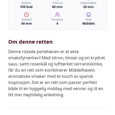
Kalorier
Total tid
Forberedelse
550 kcal
80 min
20 min
Steketid
Porsjoner
Nivå
60 min
4
Middels
Om denne retten
Denne ristede perlehønen er et ekte
smaksfyrverkeri! Med sitron, timian og en krydret
saus, samt rosenkål og lufttørket serranoskinke,
får du en rett som kombinerer Middelhavets
aromatiske smaker med et touch av spansk
inspirasjon. Det er en rett som passer perfekt
både til en hyggelig middag med venner og til en
litt mer høytidelig anledning.