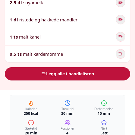
2.5 dl
soyamelk
1 dl
ristede og hakkede mandler
1 ts
malt kanel
0.5 ts
malt kardemomme
Legg alle i handlelisten
Kalorier
Total tid
Forberedelse
250 kcal
30 min
10 min
Steketid
Porsjoner
Nivå
20 min
4
Lett