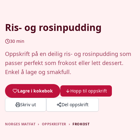
Ris- og rosinpudding
30
min
Oppskrift på en deilig ris- og rosinpudding som
passer perfekt som frokost eller lett dessert.
Enkel å lage og smakfull.
Lagre i kokebok
Hopp til oppskrift
Skriv ut
Del oppskrift
NORGES MATFAT
›
OPPSKRIFTER
›
FROKOST