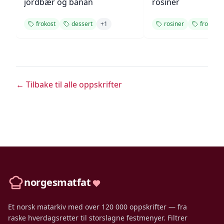
jordbær og banan
rosiner
frokost
dessert
+
1
rosiner
frokost
← Tilbake til alle oppskrifter
norgesmatfat
Et norsk matarkiv med over 120 000 oppskrifter — fra
raske hverdagsretter til storslagne festmenyer. Filtrer