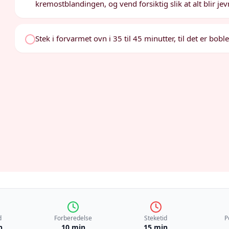
kremostblandingen, og vend forsiktig slik at alt blir jev
Stek i forvarmet ovn i 35 til 45 minutter, til det er bobl
d
Forberedelse
Steketid
P
n
10 min
15 min