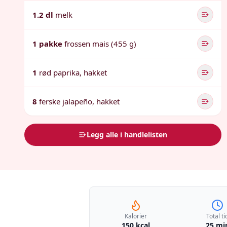
1.2 dl
melk
1 pakke
frossen mais (455 g)
1
rød paprika, hakket
8
ferske jalapeño, hakket
Legg alle i handlelisten
Kalorier
Total ti
150 kcal
25 mi