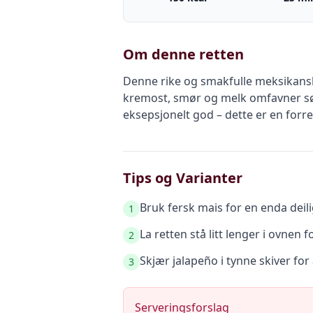
Om denne retten
Denne rike og smakfulle meksikanske 
kremost, smør og melk omfavner søt
eksepsjonelt god – dette er en forre
Tips og Varianter
Bruk fersk mais for en enda deil
1
La retten stå litt lenger i ovnen f
2
Skjær jalapeño i tynne skiver for 
3
Serveringsforslag