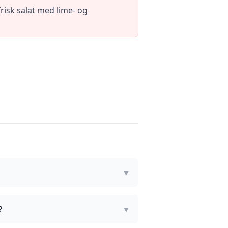
isk salat med lime- og
▼
?
▼