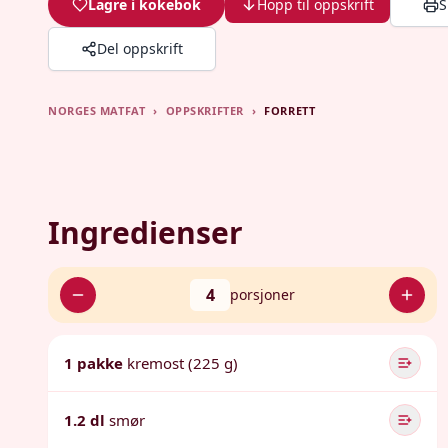
Lagre i kokebok
Hopp til oppskrift
S
Del oppskrift
NORGES MATFAT
›
OPPSKRIFTER
›
FORRETT
Ingredienser
4
porsjoner
1 pakke
kremost (225 g)
1.2 dl
smør