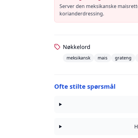
Server den meksikanske maisrette
korianderdressing.
Nøkkelord
meksikansk
mais
grateng
Ofte stilte spørsmål
H