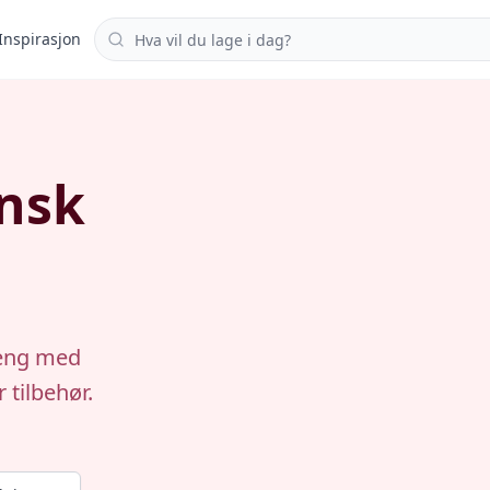
Søk i oppskrifter
Inspirasjon
nsk
teng med
 tilbehør.