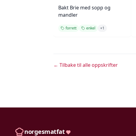
Bakt Brie med sopp og
mandler
forrett
enkel
+
1
← Tilbake til alle oppskrifter
norgesmatfat