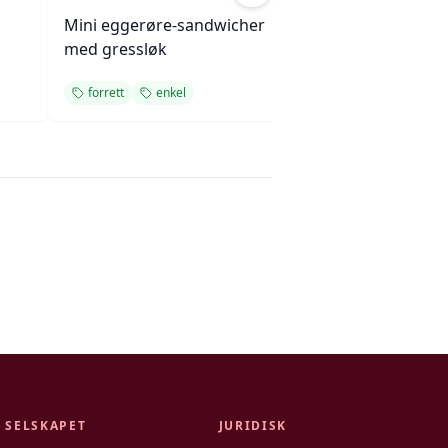
Mini eggerøre-sandwicher
Linsestek og geit
med gressløk
med rødvinssau
forrett
enkel
forrett
SELSKAPET
JURIDISK