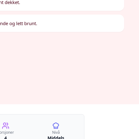
nt dekket.
ende og lett brunt.
orsjoner
Nivå
4
Middels