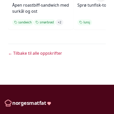
Åpen roastbiff-sandwich med
Sprø tunfisk-tosta
surkål og ost
sandwich
smørbrød
+
2
lunsj
← Tilbake til alle oppskrifter
norgesmatfat