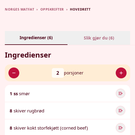
NORGES MATFAT
›
OPPSKRIFTER
›
HOVEDRETT
Ingredienser (
6
)
Slik gjør du (
6
)
Ingredienser
2
porsjoner
1 ss
smør
8
skiver rugbrød
8
skiver kokt storfekjøtt (corned beef)