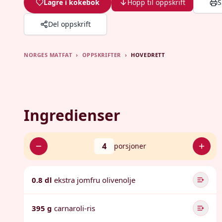
Lagre i kokebok
Hopp til oppskrift
S
Del oppskrift
NORGES MATFAT
›
OPPSKRIFTER
›
HOVEDRETT
Ingredienser
4
porsjoner
0.8 dl
ekstra jomfru olivenolje
395 g
carnaroli-ris