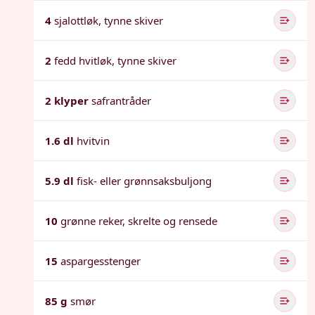
4
sjalottløk, tynne skiver
2
fedd hvitløk, tynne skiver
2 klyper
safrantråder
1.6 dl
hvitvin
5.9 dl
fisk- eller grønnsaksbuljong
10
grønne reker, skrelte og rensede
15
aspargesstenger
85 g
smør