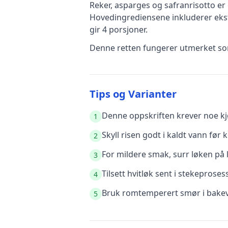
Reker, asparges og safranrisotto
er
Hovedingrediensene inkluderer
eks
gir
4
porsjoner.
Denne retten fungerer utmerket som
Tips og Varianter
Denne oppskriften krever noe kjø
1
Skyll risen godt i kaldt vann før k
2
For mildere smak, surr løken på l
3
Tilsett hvitløk sent i stekeprose
4
Bruk romtemperert smør i bakeva
5