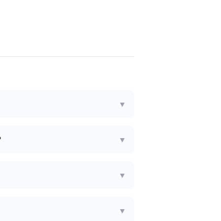
▼
?
▼
▼
▼