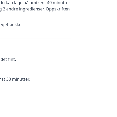
u kan lage på omtrent 40 minutter
.
 2 andre ingredienser
.
Oppskriften
eget ønske.
et fint.
nst 30 minutter.