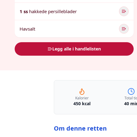
1 ss
hakkede persilleblader
Havsalt
Legg alle i handlelisten
Kalorier
Total ti
450 kcal
40 mi
Om denne retten