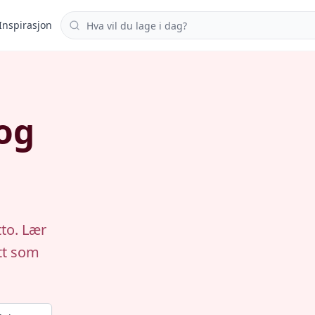
Søk i oppskrifter
Inspirasjon
og
tto. Lær
tt som