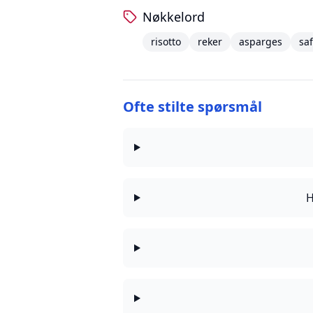
Nøkkelord
risotto
reker
asparges
sa
Ofte stilte spørsmål
H