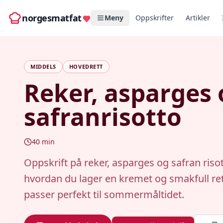
norgesmatfat
Meny
Oppskrifter
Artikler
MIDDELS
HOVEDRETT
Reker, asparges 
safranrisotto
40
min
Oppskrift på reker, asparges og safran riso
hvordan du lager en kremet og smakfull re
passer perfekt til sommermåltidet.