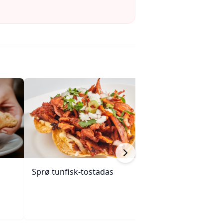
Sprø tunfisk-tostadas
Indisk-inspirert s
med krydder