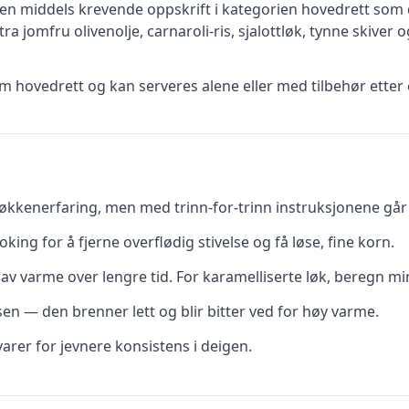
 en
middels krevende
oppskrift
i kategorien hovedrett
som d
tra jomfru olivenolje, carnaroli-ris, sjalottløk, tynne skiver
og
 hovedrett og kan serveres alene eller med tilbehør etter 
kkenerfaring, men med trinn-for-trinn instruksjonene går d
oking for å fjerne overflødig stivelse og få løse, fine korn.
av varme over lengre tid. For karamelliserte løk, beregn mi
ssen — den brenner lett og blir bitter ved for høy varme.
rer for jevnere konsistens i deigen.