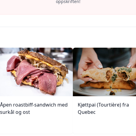
oppskriften!
Åpen roastbiff-sandwich med
Kjøttpai (Tourtière) fra
surkål og ost
Quebec