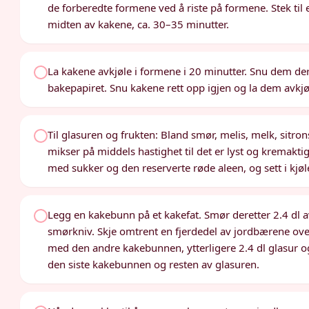
de forberedte formene ved å riste på formene. Stek til
midten av kakene, ca. 30–35 minutter.
La kakene avkjøle i formene i 20 minutter. Snu dem der
bakepapiret. Snu kakene rett opp igjen og la dem avkjøl
Til glasuren og frukten: Bland smør, melis, melk, sitrons
mikser på middels hastighet til det er lyst og kremakti
med sukker og den reserverte røde aleen, og sett i kjøle
Legg en kakebunn på et kakefat. Smør deretter 2.4 dl a
smørkniv. Skje omtrent en fjerdedel av jordbærene ove
med den andre kakebunnen, ytterligere 2.4 dl glasur 
den siste kakebunnen og resten av glasuren.