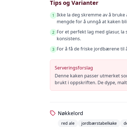
Tips og Varianter
Ikke la deg skremme av å bruke al
1
mengde for å unngå at kaken blir
For et perfekt lag med glasur, 
2
konsistens.
For å få de friske jordbærene til
3
Serveringsforslag
Denne kaken passer utmerket som
brukt i oppskriften. De dype, ma
Nøkkelord
red ale
jordbærstabelkake
d