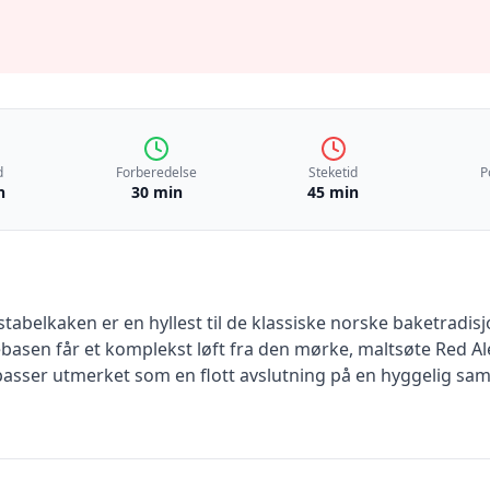
d
Forberedelse
Steketid
P
n
30 min
45 min
stabelkaken er en hyllest til de klassiske norske baketrad
akebasen får et komplekst løft fra den mørke, maltsøte Red 
passer utmerket som en flott avslutning på en hyggelig s