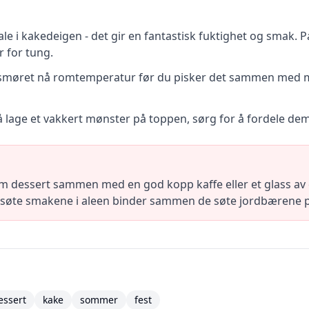
e i kakedeigen - det gir en fantastisk fuktighet og smak. P
 for tung.
la smøret nå romtemperatur før du pisker det sammen med m
 å lage et vakkert mønster på toppen, sørg for å fordele de
 dessert sammen med en god kopp kaffe eller et glass a
ltsøte smakene i aleen binder sammen de søte jordbærene p
essert
kake
sommer
fest