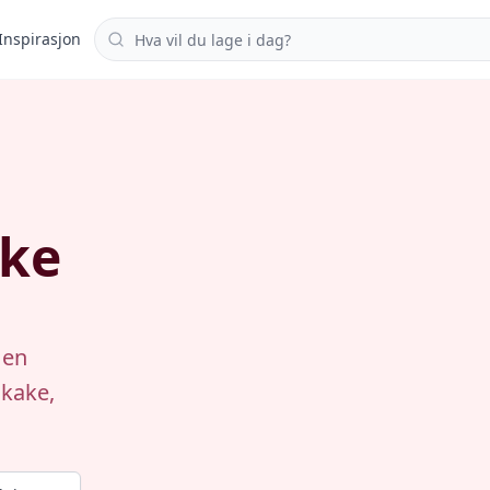
Søk i oppskrifter
Inspirasjon
ake
 en
 kake,