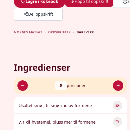
Lagre i kokebok
Hopp til oppskrift
S
Del oppskrift
NORGES MATFAT
›
OPPSKRIFTER
›
BAKEVERK
Ingredienser
8
porsjoner
Usaltet smør, til smøring av formene
7.1 dl
hvetemel, pluss mer til formene