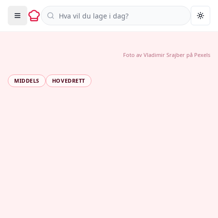
Søk i oppskrifter
Togg
Foto av
Vladimir Srajber
på
Pexels
MIDDELS
HOVEDRETT