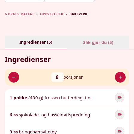
NORGES MATFAT
›
OPPSKRIFTER
›
BAKEVERK
Ingredienser (
5
)
Slik gjør du (
5
)
Ingredienser
8
porsjoner
1 pakke
(490 g) frossen butterdeig, tint
6 ss
sjokolade- og hasselnøttspredning
3 ss
bringebærsyltetøy