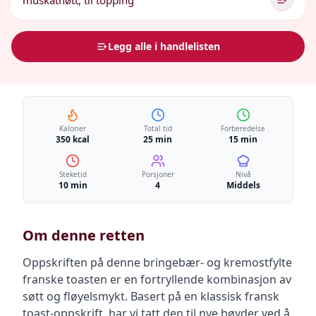
muskatnøtt, til topping
Legg alle i handlelisten
Kalorier
Total tid
Forberedelse
350 kcal
25 min
15 min
Steketid
Porsjoner
Nivå
10 min
4
Middels
Om denne retten
Oppskriften på denne bringebær- og kremostfylte
franske toasten er en fortryllende kombinasjon av
søtt og fløyelsmykt. Basert på en klassisk fransk
toast-oppskrift, har vi tatt den til nye høyder ved å