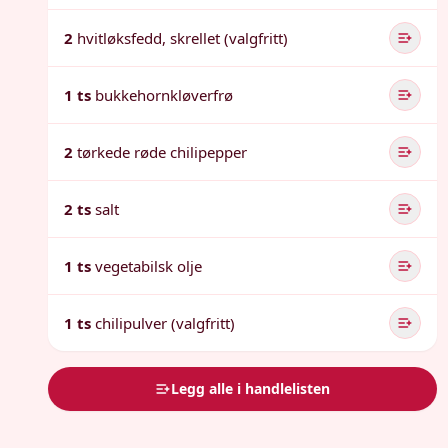
2
hvitløksfedd, skrellet (valgfritt)
1 ts
bukkehornkløverfrø
2
tørkede røde chilipepper
2 ts
salt
1 ts
vegetabilsk olje
1 ts
chilipulver (valgfritt)
Legg alle i handlelisten