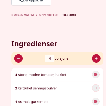
Del oppskrift
NORGES MATFAT
›
OPPSKRIFTER
›
TILBEHØR
Ingredienser
4
porsjoner
4
store, modne tomater, hakket
2 ts
tørket sennepspulver
1 ts
malt gurkemeie