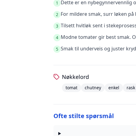
Dette er en nybegynnervennlig op
1
For mildere smak, surr løken på l
2
Tilsett hvitløk sent i stekeprose
3
Modne tomater gir best smak. O
4
Smak til underveis og juster kry
5
Nøkkelord
tomat
chutney
enkel
rask
Ofte stilte spørsmål