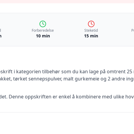
d
Forberedelse
Steketid
P
n
10 min
15 min
skrift
i kategorien tilbehør
som du kan lage på omtrent 25 
akket, tørket sennepspulver, malt gurkemeie
og 2 andre ing
tidet. Denne oppskriften er enkel å kombinere med ulike hov