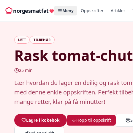
norgesmatfat
Meny
Oppskrifter
Artikler
LETT
TILBEHØR
Rask tomat-chu
25
min
Lær hvordan du lager en deilig og rask to
med denne enkle oppskriften. Perfekt tilbeh
mange retter, klar på få minutter!
Lagre i kokebok
Hopp til oppskrift
S