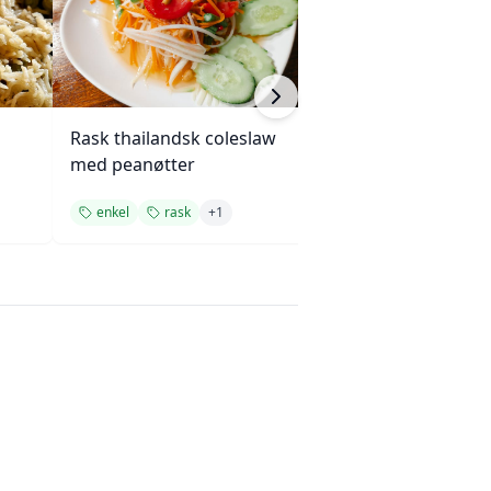
Rask thailandsk coleslaw
Stekte grønnsak
med peanøtter
hvitløk
enkel
rask
+
1
rask
tilbehør