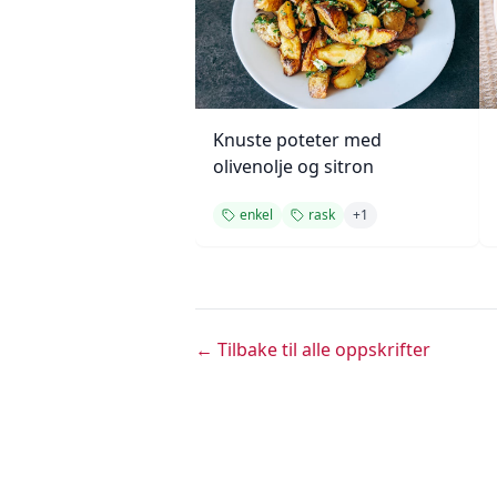
Knuste poteter med
olivenolje og sitron
enkel
rask
+
1
← Tilbake til alle oppskrifter