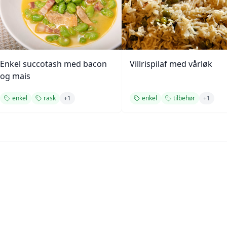
Enkel succotash med bacon
Villrispilaf med vårløk
og mais
enkel
rask
+
1
enkel
tilbehør
+
1