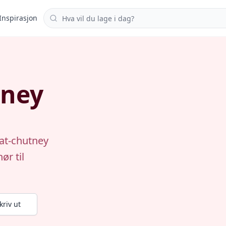
Søk i oppskrifter
Inspirasjon
tney
mat-chutney
ør til
kriv ut