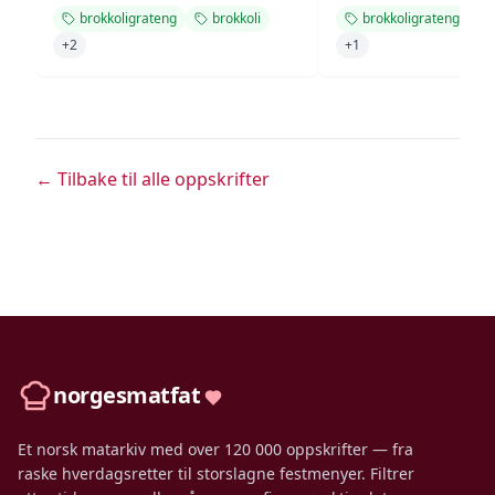
brokkoligrateng
brokkoli
brokkoligrateng
+
2
+
1
← Tilbake til alle oppskrifter
norgesmatfat
Et norsk matarkiv med over 120 000 oppskrifter — fra
raske hverdagsretter til storslagne festmenyer. Filtrer