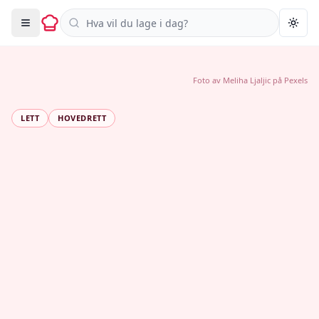
Søk i oppskrifter
Togg
Foto av
Meliha Ljaljic
på
Pexels
LETT
HOVEDRETT