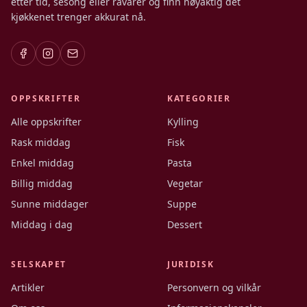
etter tid, sesong eller råvarer og finn nøyaktig det
kjøkkenet trenger akkurat nå.
OPPSKRIFTER
KATEGORIER
Alle oppskrifter
Kylling
Rask middag
Fisk
Enkel middag
Pasta
Billig middag
Vegetar
Sunne middager
Suppe
Middag i dag
Dessert
SELSKAPET
JURIDISK
Artikler
Personvern og vilkår