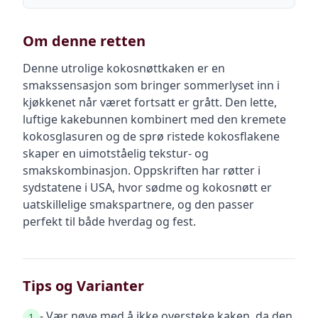
Om denne retten
Denne utrolige kokosnøttkaken er en
smakssensasjon som bringer sommerlyset inn i
kjøkkenet når været fortsatt er grått. Den lette,
luftige kakebunnen kombinert med den kremete
kokosglasuren og de sprø ristede kokosflakene
skaper en uimotståelig tekstur- og
smakskombinasjon. Oppskriften har røtter i
sydstatene i USA, hvor sødme og kokosnøtt er
uatskillelige smakspartnere, og den passer
perfekt til både hverdag og fest.
Tips og Varianter
- Vær nøye med å ikke oversteke kaken, da den
1