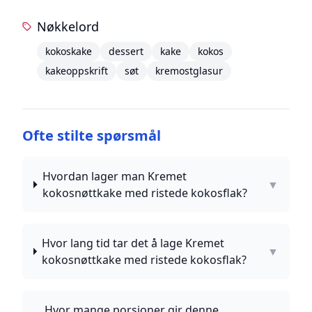
Nøkkelord
kokoskake
dessert
kake
kokos
kakeoppskrift
søt
kremostglasur
Ofte stilte spørsmål
Hvordan lager man Kremet
▼
kokosnøttkake med ristede kokosflak?
Hvor lang tid tar det å lage Kremet
▼
kokosnøttkake med ristede kokosflak?
Hvor mange porsjoner gir denne