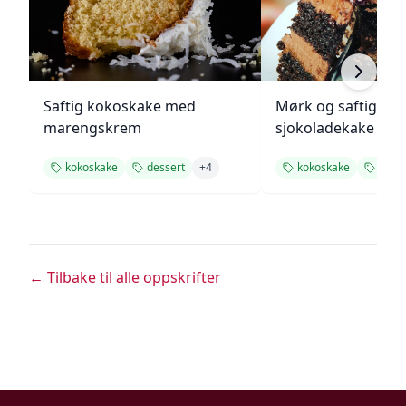
Saftig kokoskake med
Mørk og saftig
marengskrem
sjokoladekake
kokoskake
dessert
+
4
kokoskake
desse
← Tilbake til alle oppskrifter