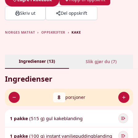
Skriv ut
Del oppskrift
NORGES MATFAT
›
OPPSKRIFTER
›
KAKE
Ingredienser (
13
)
Slik gjør du (
7
)
Ingredienser
8
porsjoner
1 pakke
(515 g) gul kakeblanding
1 pakke
(100 g) instant vaniljepuddingblanding