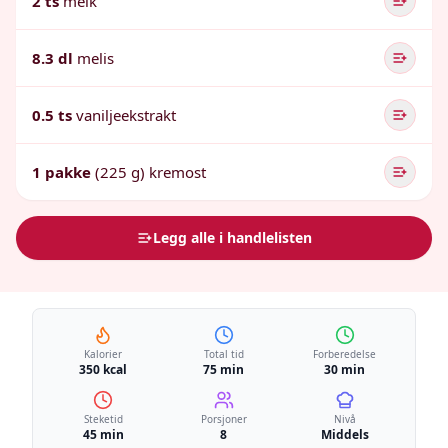
2 ts
melk
8.3 dl
melis
0.5 ts
vaniljeekstrakt
1 pakke
(225 g) kremost
Legg alle i handlelisten
Kalorier
Total tid
Forberedelse
350 kcal
75 min
30 min
Steketid
Porsjoner
Nivå
45 min
8
Middels