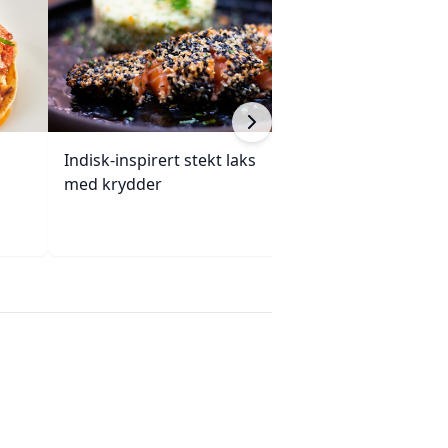
Indisk-inspirert stekt laks
Enchiladas med 
med krydder
ovnsbakte grøn