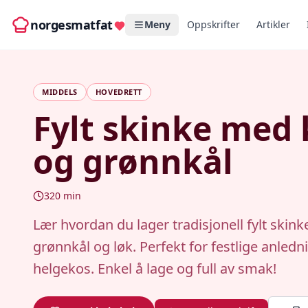
norgesmatfat
Meny
Oppskrifter
Artikler
MIDDELS
HOVEDRETT
Fylt skinke med 
og grønnkål
320
min
Lær hvordan du lager tradisjonell fylt skink
grønnkål og løk. Perfekt for festlige anledni
helgekos. Enkel å lage og full av smak!