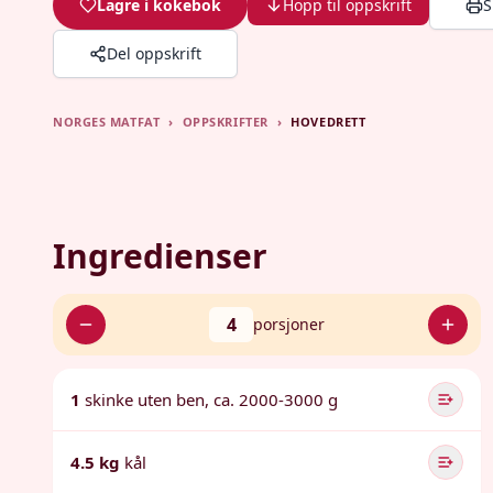
Lagre i kokebok
Hopp til oppskrift
S
Del oppskrift
NORGES MATFAT
›
OPPSKRIFTER
›
HOVEDRETT
Ingredienser
4
porsjoner
1
skinke uten ben, ca. 2000-3000 g
4.5 kg
kål