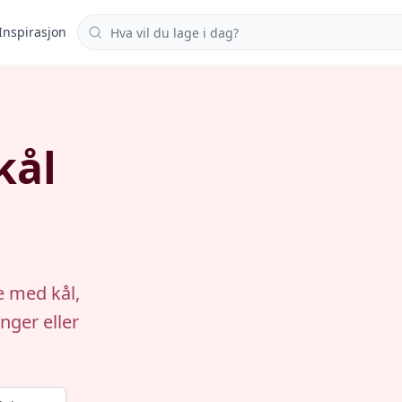
Søk i oppskrifter
Inspirasjon
kål
e med kål,
nger eller