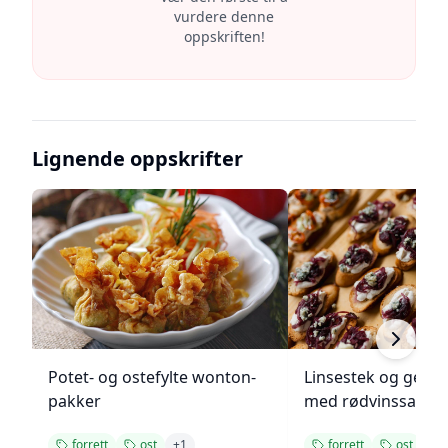
vurdere denne
oppskriften!
Lignende oppskrifter
Potet- og ostefylte wonton-
Linsestek og geitos
pakker
med rødvinssaus
forrett
ost
+
1
forrett
ost