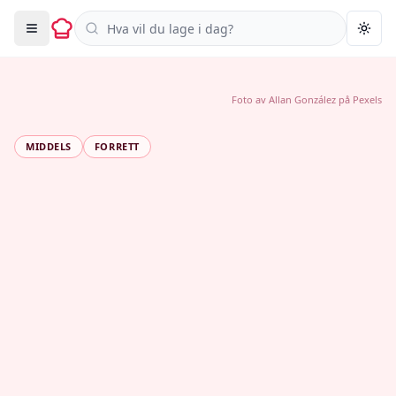
Søk i oppskrifter
Togg
Foto av
Allan González
på
Pexels
MIDDELS
FORRETT