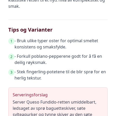
klassiske retten til et nytt nivå av kompleksitet og
smak.
Tips og Varianter
- Bruk ulike typer oster for optimal smeltet
1
konsistens og smaksfylde.
- Forkull poblano-pepperene godt for å få en
2
deilig røyksmak.
- Stek fingerling-potetene til de blir sprø for en
3
herlig tekstur.
Serveringsforslag
Server Queso Fundido-retten umiddelbart,
ledsaget av sprø baguetteskiver, søte
sylteagurker og tynne skiver av den søte