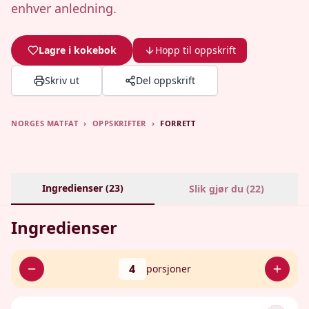
enhver anledning.
Lagre i kokebok
Hopp til oppskrift
Skriv ut
Del oppskrift
NORGES MATFAT
›
OPPSKRIFTER
›
FORRETT
Ingredienser (
23
)
Slik gjør du (
22
)
Ingredienser
4
porsjoner