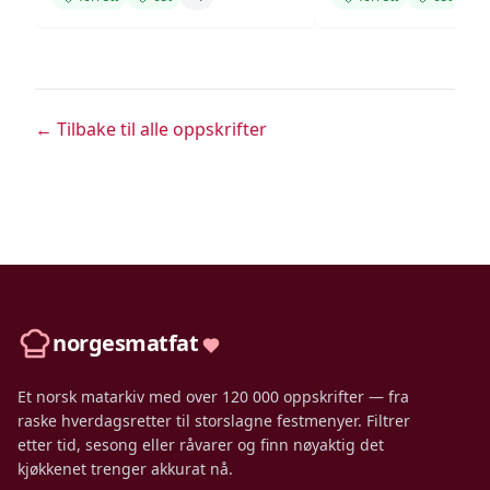
← Tilbake til alle oppskrifter
norgesmatfat
Et norsk matarkiv med over 120 000 oppskrifter — fra
raske hverdagsretter til storslagne festmenyer. Filtrer
etter tid, sesong eller råvarer og finn nøyaktig det
kjøkkenet trenger akkurat nå.