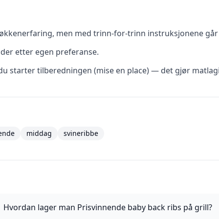
kkenerfaring, men med trinn-for-trinn instruksjonene går d
dder etter egen preferanse.
du starter tilberedningen (mise en place) — det gjør matlag
nende
middag
svineribbe
Hvordan lager man Prisvinnende baby back ribs på grill?