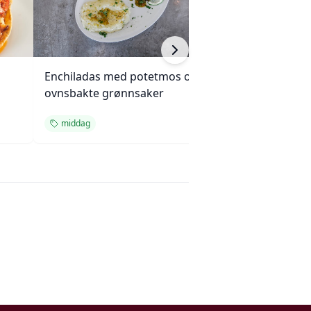
Enchiladas med potetmos og
Kylling, brokkoli
ovnsbakte grønnsaker
cashewnøtter (Un
middag
middag