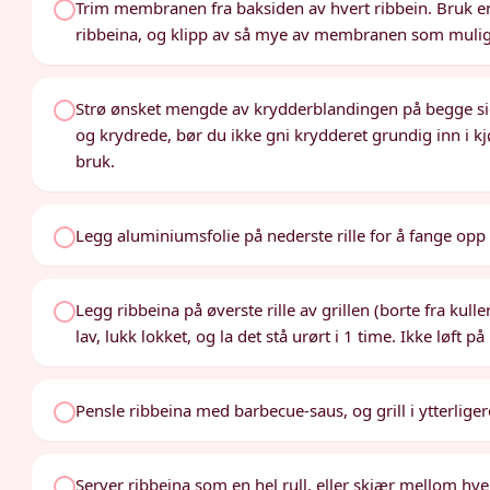
Trim membranen fra baksiden av hvert ribbein. Bruk en
ribbeina, og klipp av så mye av membranen som mulig
Strø ønsket mengde av krydderblandingen på begge side
og krydrede, bør du ikke gni krydderet grundig inn i k
bruk.
Legg aluminiumsfolie på nederste rille for å fange op
Legg ribbeina på øverste rille av grillen (borte fra kull
lav, lukk lokket, og la det stå urørt i 1 time. Ikke løft p
Pensle ribbeina med barbecue-saus, og grill i ytterliger
Server ribbeina som en hel rull, eller skjær mellom hver