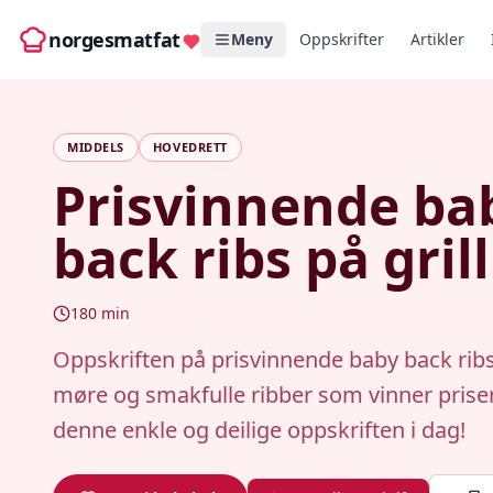
norgesmatfat
Meny
Oppskrifter
Artikler
MIDDELS
HOVEDRETT
Prisvinnende ba
back ribs på grill
180
min
Oppskriften på prisvinnende baby back ribs
møre og smakfulle ribber som vinner priser
denne enkle og deilige oppskriften i dag!