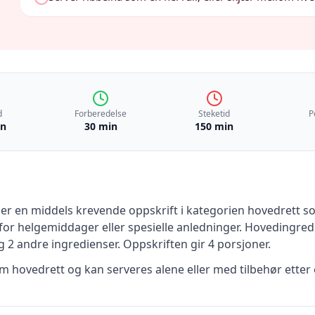
d
Forberedelse
Steketid
P
in
30 min
150 min
er en
middels krevende
oppskrift
i kategorien hovedrett
so
for helgemiddager eller spesielle anledninger
.
Hovedingredi
 2 andre ingredienser
.
Oppskriften gir
4
porsjoner.
 hovedrett og kan serveres alene eller med tilbehør etter 