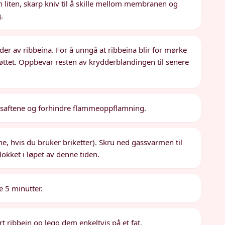
 liten, skarp kniv til å skille mellom membranen og
.
r av ribbeina. For å unngå at ribbeina blir for mørke
jøttet. Oppbevar resten av krydderblandingen til senere
p saftene og forhindre flammeoppflamning.
ene, hvis du bruker briketter). Skru ned gassvarmen til
å lokket i løpet av denne tiden.
e 5 minutter.
t ribbein og legg dem enkeltvis på et fat.