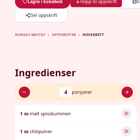
Lagre i kokebok
Hopp til oppskrift
S
Del oppskrift
NORGES MATFAT
›
OPPSKRIFTER
›
HOVEDRETT
Ingredienser
4
porsjoner
1 ss
malt spisskummen
1 ss
chilipulver