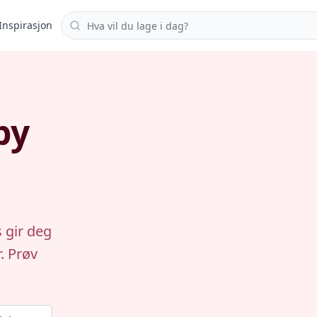
Søk i oppskrifter
Inspirasjon
by
 gir deg
. Prøv