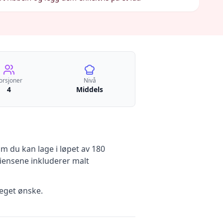
orsjoner
Nivå
4
Middels
m du kan lage i løpet av 180
ensene inkluderer
malt
eget ønske.