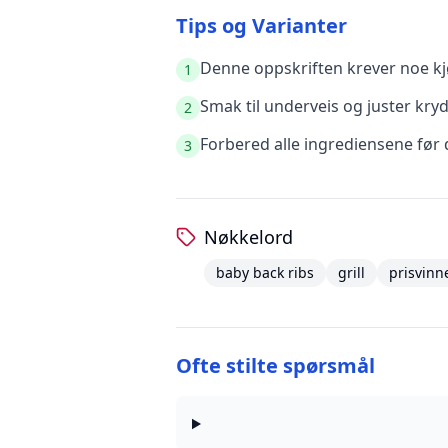
Tips og Varianter
Denne oppskriften krever noe kjø
1
Smak til underveis og juster kry
2
Forbered alle ingrediensene før 
3
Nøkkelord
baby back ribs
grill
prisvin
Ofte stilte spørsmål