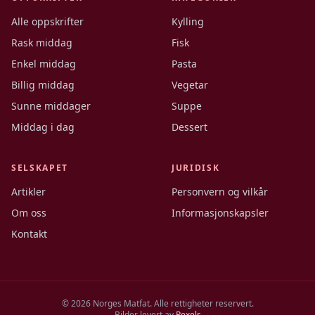
Alle oppskrifter
Kylling
Rask middag
Fisk
Enkel middag
Pasta
Billig middag
Vegetar
Sunne middager
Suppe
Middag i dag
Dessert
SELSKAPET
JURIDISK
Artikler
Personvern og vilkår
Om oss
Informasjonskapsler
Kontakt
©
2026
Norges Matfat. Alle rettigheter reservert.
Bilder levert av
Pexels