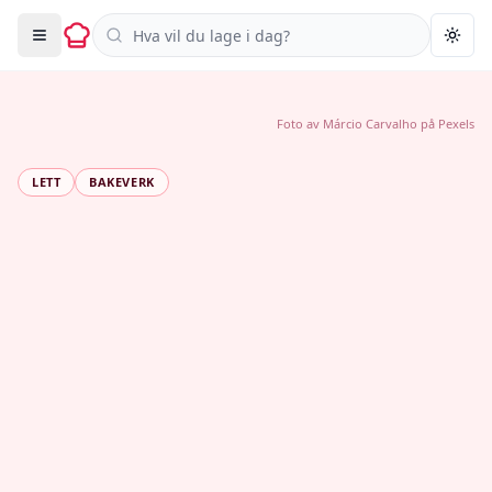
Søk i oppskrifter
Togg
Foto av
Márcio Carvalho
på
Pexels
LETT
BAKEVERK