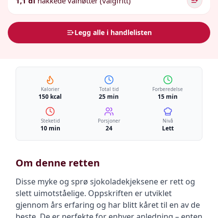
1,1 dl
hakkede valnøtter (valgfritt)
Legg alle i handlelisten
Kalorier
Total tid
Forberedelse
150 kcal
25 min
15 min
Steketid
Porsjoner
Nivå
10 min
24
Lett
Om denne retten
Disse myke og sprø sjokoladekjeksene er rett og
slett uimotståelige. Oppskriften er utviklet
gjennom års erfaring og har blitt kåret til en av de
beste. De er perfekte for enhver anledning – enten