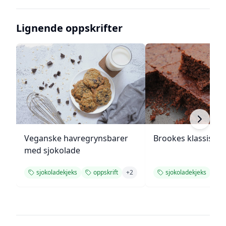
Lignende oppskrifter
Veganske havregrynsbarer
Brookes klassiske
med sjokolade
sjokoladekjeks
oppskrift
+
2
sjokoladekjeks
d