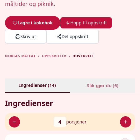
måltider og piknik.
Lagre i kokebok
Hopp til oppskrift
Skriv ut
Del oppskrift
NORGES MATFAT
›
OPPSKRIFTER
›
HOVEDRETT
Ingredienser (
14
)
Slik gjør du (
6
)
Ingredienser
4
porsjoner