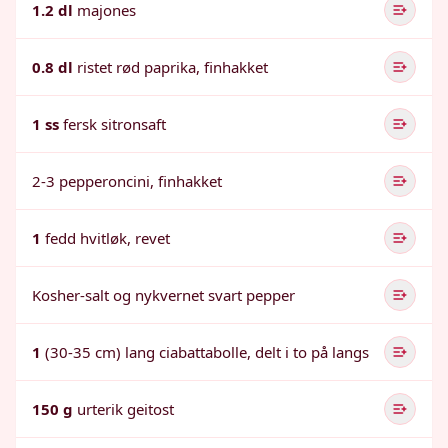
1.2 dl
majones
0.8 dl
ristet rød paprika, finhakket
1 ss
fersk sitronsaft
2-3 pepperoncini, finhakket
1
fedd hvitløk, revet
Kosher-salt og nykvernet svart pepper
1
(30-35 cm) lang ciabattabolle, delt i to på langs
150 g
urterik geitost