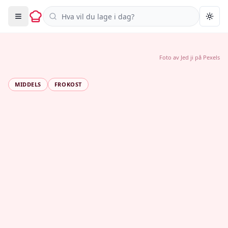
Søk i oppskrifter
Togg
Foto av
Jed ji
på
Pexels
MIDDELS
FROKOST