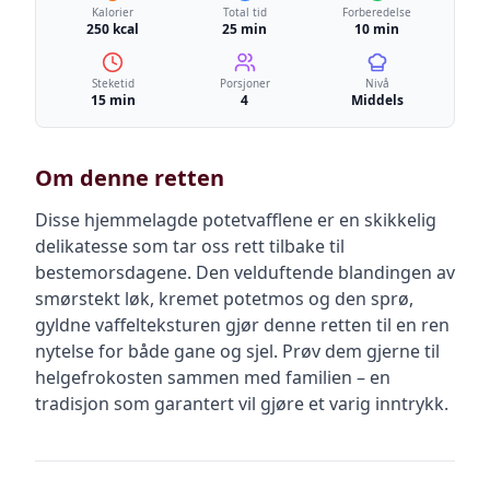
Kalorier
Total tid
Forberedelse
250 kcal
25 min
10 min
Steketid
Porsjoner
Nivå
15 min
4
Middels
Om denne retten
Disse hjemmelagde potetvafflene er en skikkelig
delikatesse som tar oss rett tilbake til
bestemorsdagene. Den velduftende blandingen av
smørstekt løk, kremet potetmos og den sprø,
gyldne vaffelteksturen gjør denne retten til en ren
nytelse for både gane og sjel. Prøv dem gjerne til
helgefrokosten sammen med familien – en
tradisjon som garantert vil gjøre et varig inntrykk.