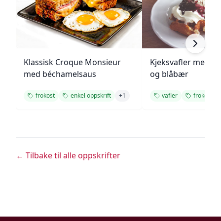
Klassisk Croque Monsieur
Kjeksvafler med s
med béchamelsaus
og blåbær
frokost
enkel oppskrift
+
1
vafler
frokost
← Tilbake til alle oppskrifter