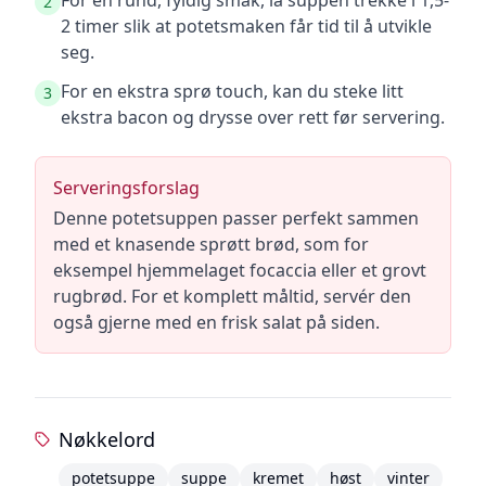
For en rund, fyldig smak, la suppen trekke i 1,5-
2
2 timer slik at potetsmaken får tid til å utvikle
seg.
For en ekstra sprø touch, kan du steke litt
3
ekstra bacon og drysse over rett før servering.
Serveringsforslag
Denne potetsuppen passer perfekt sammen
med et knasende sprøtt brød, som for
eksempel hjemmelaget focaccia eller et grovt
rugbrød. For et komplett måltid, servér den
også gjerne med en frisk salat på siden.
Nøkkelord
potetsuppe
suppe
kremet
høst
vinter