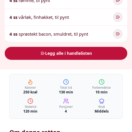
4 ss
rømme, til pynt
4 ss
vårløk, finhakket, til pynt
4 ss
sprøstekt bacon, smuldret, til pynt
Legg alle i handlelisten
Kalorier
Total tid
Forberedelse
250 kcal
130 min
10 min
Steketid
Porsjoner
Nivå
120 min
4
Middels