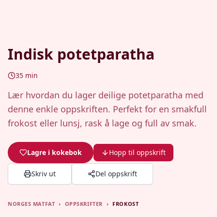
Indisk potetparatha
35
min
Lær hvordan du lager deilige potetparatha med
denne enkle oppskriften. Perfekt for en smakfull
frokost eller lunsj, rask å lage og full av smak.
Lagre i kokebok
Hopp til oppskrift
Skriv ut
Del oppskrift
NORGES MATFAT
›
OPPSKRIFTER
›
FROKOST