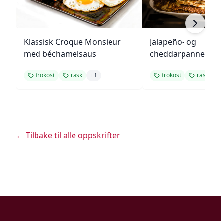
Klassisk Croque Monsieur
Jalapeño- og
med béchamelsaus
cheddarpannekak
frokost
rask
+
1
frokost
rask
+
← Tilbake til alle oppskrifter