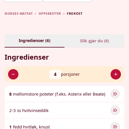
NORGES MATFAT
›
OPPSKRIFTER
›
FROKOST
Ingredienser (
6
)
Slik gjør du (
6
)
Ingredienser
4
porsjoner
8
mellomstore poteter (f.eks. Asterix eller Beate)
2-3 ss hvitvinseddik
1
fedd hvitløk, knust