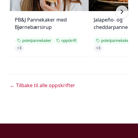
PB&J Pannekaker med
Jalapeño- og
Bjørnebærsirup
cheddarpannekak
potetpannekaker
oppskrift
potetpannekaker
+
3
+
3
← Tilbake til alle oppskrifter