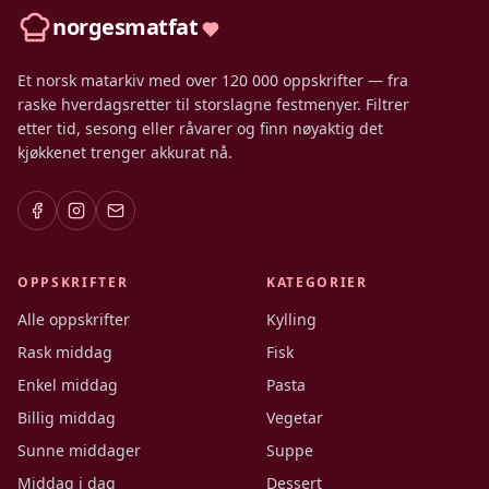
norgesmatfat
Et norsk matarkiv med over 120 000 oppskrifter — fra
raske hverdagsretter til storslagne festmenyer. Filtrer
etter tid, sesong eller råvarer og finn nøyaktig det
kjøkkenet trenger akkurat nå.
OPPSKRIFTER
KATEGORIER
Alle oppskrifter
Kylling
Rask middag
Fisk
Enkel middag
Pasta
Billig middag
Vegetar
Sunne middager
Suppe
Middag i dag
Dessert