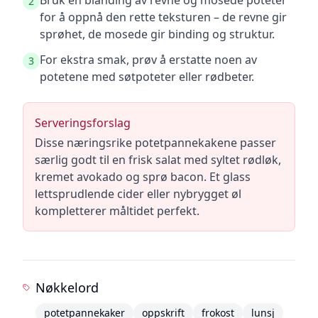
Bruk en blanding av revne og mosede poteter
2
for å oppnå den rette teksturen – de revne gir
sprøhet, de mosede gir binding og struktur.
For ekstra smak, prøv å erstatte noen av
3
potetene med søtpoteter eller rødbeter.
Serveringsforslag
Disse næringsrike potetpannekakene passer
særlig godt til en frisk salat med syltet rødløk,
kremet avokado og sprø bacon. Et glass
lettsprudlende cider eller nybrygget øl
kompletterer måltidet perfekt.
Nøkkelord
potetpannekaker
oppskrift
frokost
lunsj